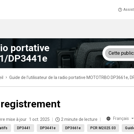
Assis
dio portative
Cette public
1/DP3441e
il
Guide de l'utilisateur de la radio portative MOTOTRBO DP3661e,
registrement
Français
ère mise à jour
1 oct. 2025
2 minute de lecture
atifs
DP3441
DP3441e
DP3661e
PCR M2025.03
Guide