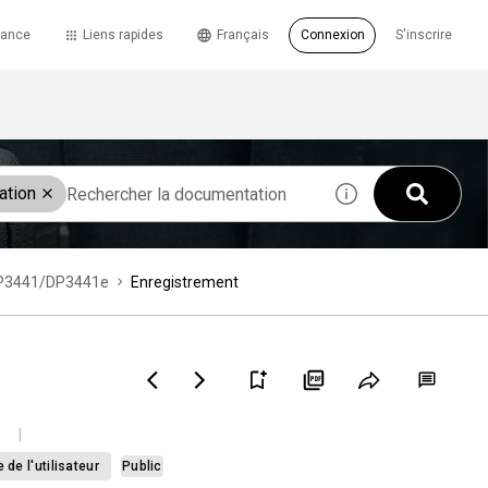
tance
Liens rapides
Français
Connexion
S'inscrire
ation
 DP3441/DP3441e
Enregistrement
 de l'utilisateur
Public