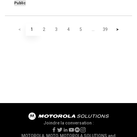
Public
<
1
2
3
4
5
...
39
>
Joindre la conversation :
MOTOROLA, MOTO, MOTOROLA SOLUTIONS and