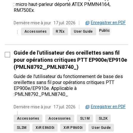
: micro haut-parleur déporté ATEX PMMN4164,
RM750Ex.
Enregistrer en PDF
Dernière mise à jour
17 juil. 2026
Public
Accessories
R7Ex
User Guide
Guide de l'utilisateur des oreillettes sans fil
pour opérations critiques PTT EP900e/EP910e
(PMLN8792_,PMLN8740_)
Guide de l'utilisateur du fonctionnement de base des
oreillettes sans fil pour opérations critiques PTT
EP900e/EP910e. Applicable à
:PMLN8792_PMLN8740_
Enregistrer en PDF
Dernière mise à jour
17 juil. 2026
Accessories
Accessories
SL1M
SL2K
SL2M
XiR E8600i
XiR P8600i
User Guide