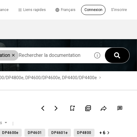
tance
Liens rapides
Français
Connexion
S'inscrire
ation
 DP4800/DP4800e, DP4600/DP4600e, DP4400/DP4400e
is
+ 6
DP4600e
DP4601
DP4601e
DP4800