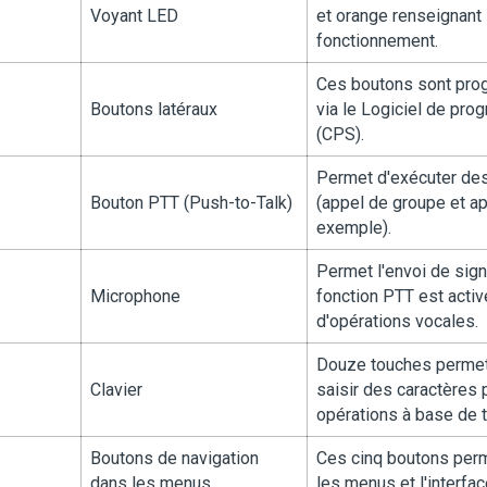
Voyant LED
et orange renseignant s
fonctionnement.
Ces boutons sont pro
Boutons latéraux
via le Logiciel de pro
(CPS).
Permet d'exécuter des
Bouton PTT (Push-to-Talk)
(appel de groupe et app
exemple).
Permet l'envoi de sign
Microphone
fonction PTT est activ
d'opérations vocales.
Douze touches permette
Clavier
saisir des caractères 
opérations à base de t
Boutons de navigation
Ces cinq boutons perm
dans les menus
les menus et l'interfac