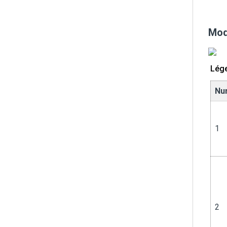
Modè
Lég
Nu
1
2