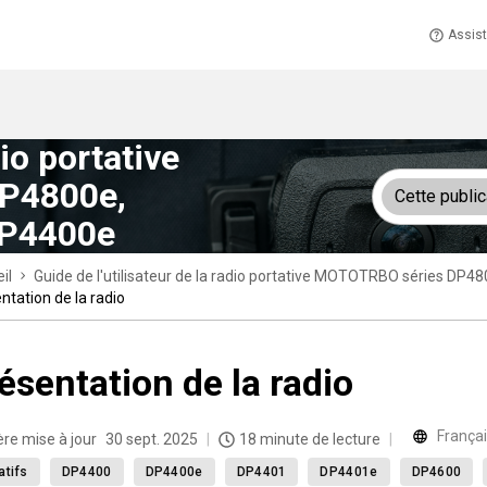
Assis
dio portative
P4800e,
Cette public
P4400e
il
Guide de l'utilisateur de la radio portative MOTOTRBO séries
ntation de la radio
ésentation de la radio
França
ère mise à jour
30 sept. 2025
18 minute de lecture
atifs
DP4400
DP4400e
DP4401
DP4401e
DP4600