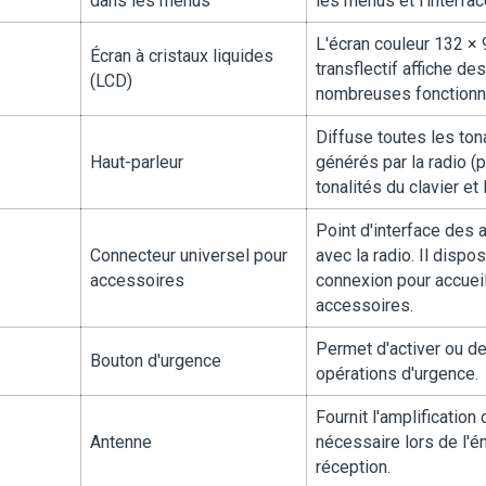
dans les menus
les menus et l'interfac
L'écran couleur 132 ×
Écran à cristaux liquides
transflectif affiche de
(LCD)
nombreuses fonctionnal
Diffuse toutes les ton
Haut-parleur
générés par la radio (
tonalités du clavier et l
Point d'interface des a
Connecteur universel pour
avec la radio. Il dispo
accessoires
connexion pour accueill
accessoires.
Permet d'activer ou de
Bouton d'urgence
opérations d'urgence.
Fournit l'amplificatio
Antenne
nécessaire lors de l'é
réception.