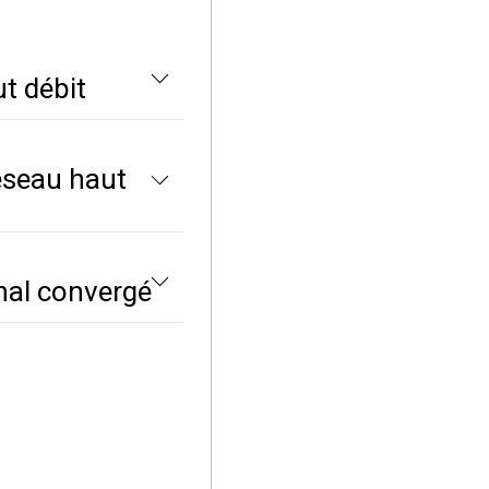
t débit
éseau haut
nal convergé