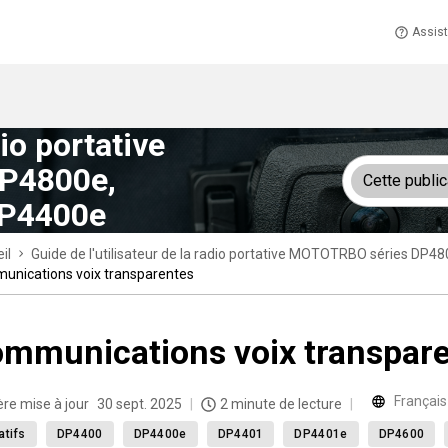
Assis
dio portative
P4800e,
Cette public
P4400e
il
Guide de l'utilisateur de la radio portative MOTOTRBO séries
nications voix transparentes
mmunications voix transpar
Français
ère mise à jour
30 sept. 2025
2 minute de lecture
atifs
DP4400
DP4400e
DP4401
DP4401e
DP4600