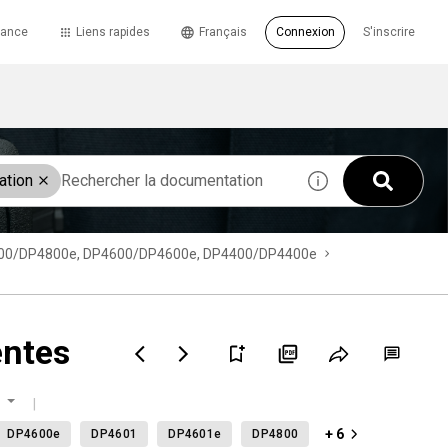
tance
Liens rapides
Français
Connexion
S'inscrire
ation
 DP4800/DP4800e, DP4600/DP4600e, DP4400/DP4400e
entes
+ 6
DP4600e
DP4601
DP4601e
DP4800