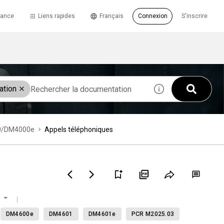
tance
Liens rapides
Français
Connexion
S'inscrire
ation
000/DM4000e
Appels téléphoniques
DM4600e
DM4601
DM4601e
PCR M2025.03