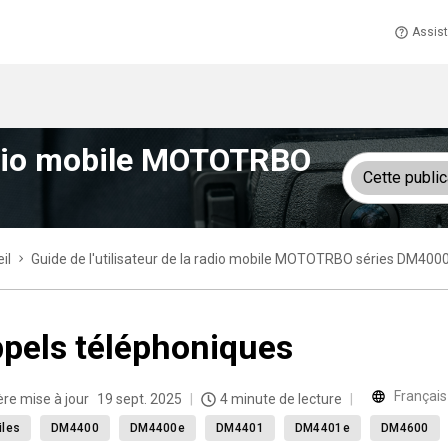
Assis
 radio mobile MOTOTRBO
Cette public
il
Guide de l'utilisateur de la radio mobile MOTOTRBO séries DM4
pels téléphoniques
Français
ère mise à jour
19 sept. 2025
4 minute de lecture
iles
DM4400
DM4400e
DM4401
DM4401e
DM4600