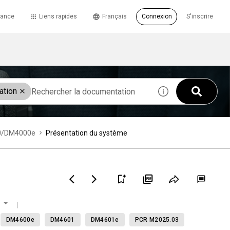
tance
Liens rapides
Français
Connexion
S'inscrire
ation
000/DM4000e
Présentation du système
DM4600e
DM4601
DM4601e
PCR M2025.03