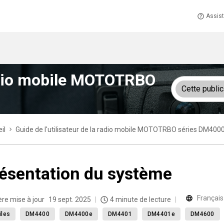
Assis
 radio mobile MOTOTRBO
Cette public
il
Guide de l'utilisateur de la radio mobile MOTOTRBO séries DM4
ésentation du système
Français
ère mise à jour
19 sept. 2025
4 minute de lecture
iles
DM4400
DM4400e
DM4401
DM4401e
DM4600