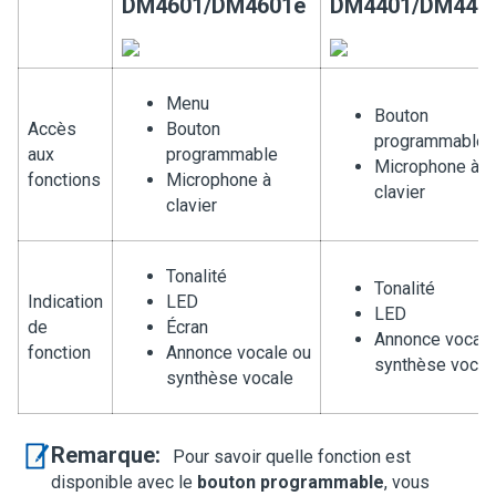
DM4601/DM4601e
DM4401/DM440
Menu
Bouton
Accès
Bouton
programmable
aux
programmable
Microphone à
fonctions
Microphone à
clavier
clavier
Tonalité
Tonalité
Indication
LED
LED
de
Écran
Annonce vocale
fonction
Annonce vocale ou
synthèse vocal
synthèse vocale
Remarque:
Pour savoir quelle fonction est
disponible avec le
bouton programmable
, vous