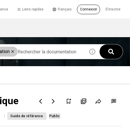
tance
Liens rapides
Français
Connexion
S'inscrire
ation
ique
Guide de référence
Public