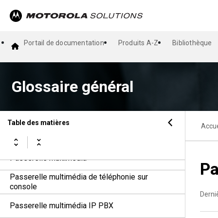
Passerelle de système inter-RF
Passerelle d'interconnexion téléphonique
Motorola
Portail de documentation
Produits A-Z
Bibliothèque
Passerelle d'interface inter-système
Motorola
Glossaire général
Passerelle d'opération en mode direct
Passerelle GPRS (Gateway GPRS Support
Node)
Table des matières
Accue
Passerelle multimédia
Passerelle multimédia
Pa
Passerelle multimédia de téléphonie sur
console
Derni
Passerelle multimédia IP PBX