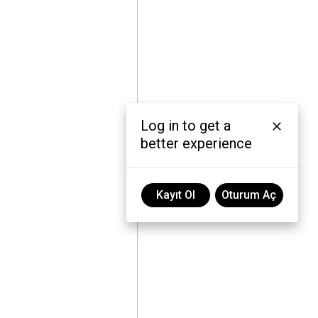
Log in to get a
better experience
Kayıt Ol
Oturum Aç