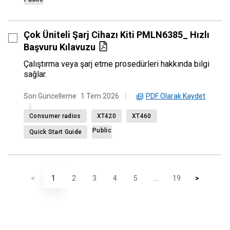
Çok Üniteli Şarj Cihazı Kiti PMLN6385_ Hızlı
Başvuru Kılavuzu
Çalıştırma veya şarj etme prosedürleri hakkında bilgi
sağlar.
PDF Olarak Kaydet
Son Güncelleme
1 Tem 2026
Consumer radios
XT420
XT460
Public
Quick Start Guide
<
1
2
3
4
5
...
19
>