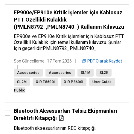
EP900e/EP910e Kritik İşlemler İçin Kablosuz
PTT Özellikli Kulaklık
(PMLN8792_,PMLN8740_) Kullanım Kılavuzu
EP900e ve EP910e Kritik İşlemler İçin Kablosuz PTT
Özellikli Kulaklık için temel kullanım kılavuzu. Şunlar
için geçerlidir:PMLN8792_PMLN8740_
PDF Olarak Kaydet
Son Güncelleme
17 Tem 2026
Accessories
Accessories
SL1M
SL2K
SL2M
XiR E8600i
XiR P8600i
User Guide
Public
Bluetooth Aksesuarları Telsiz Ekipmanları
Direktifi Kitapçığı
Bluetooth aksesuarlarının RED kitapçığı.