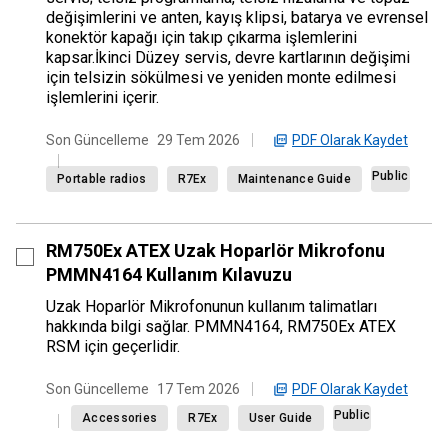
değişimlerini ve anten, kayış klipsi, batarya ve evrensel
konektör kapağı için takıp çıkarma işlemlerini
kapsar.İkinci Düzey servis, devre kartlarının değişimi
için telsizin sökülmesi ve yeniden monte edilmesi
işlemlerini içerir.
PDF Olarak Kaydet
Son Güncelleme
29 Tem 2026
Public
Portable radios
R7Ex
Maintenance Guide
RM750Ex ATEX Uzak Hoparlör Mikrofonu
PMMN4164 Kullanım Kılavuzu
Uzak Hoparlör Mikrofonunun kullanım talimatları
hakkında bilgi sağlar. PMMN4164, RM750Ex ATEX
RSM için geçerlidir.
PDF Olarak Kaydet
Son Güncelleme
17 Tem 2026
Public
Accessories
R7Ex
User Guide