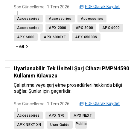
PDF Olarak Kaydet
Son Güncelleme
1 Tem 2026
Accessories
Accessories
Accessories
Accessories
APX 2000
APX 3000
APX 4000
APX 6000
APX 6000XE
APX 6500BN
+ 68
Uyarlanabilir Tek Üniteli Şarj Cihazı PMPN4590
Kullanım Kılavuzu
Çalıştırma veya şarj etme prosedürleri hakkında bilgi
sağlar. Şunlar için geçerlidir:
PDF Olarak Kaydet
Son Güncelleme
1 Tem 2026
Accessories
APX N70
APX NEXT
Public
APX NEXT XN
User Guide