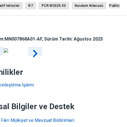
atif telsizler
R7
PCR M2025.03
Kurulum Kılavuzu
Public
m:
MN007868A01-AF
, Sürüm Tarihi: Ağustos 2025
ilikler
tkinleştirme İşlemi
sal Bilgiler ve Destek
Fikri Mülkiyet ve Mevzuat Bildirimleri