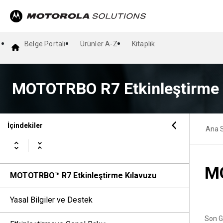
Belge Portalı
Ürünler A-Z
Kitaplık
MOTOTRBO R7 Etkinleştirme 
İçindekiler
Ana 
MO
MOTOTRBO™ R7 Etkinleştirme Kılavuzu
Yasal Bilgiler ve Destek
Son G