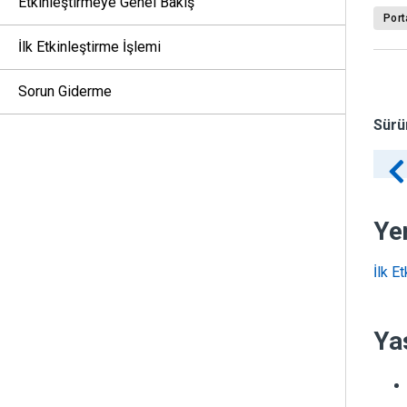
Etkinleştirmeye Genel Bakış
Port
İlk Etkinleştirme İşlemi
Sorun Giderme
Sürü
Yen
İlk E
Ya