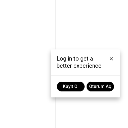
Log in to get a
better experience
Kayıt Ol
Oturum Aç