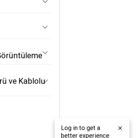
ı Görüntüleme
rü ve Kablolu
Log in to get a
better experience