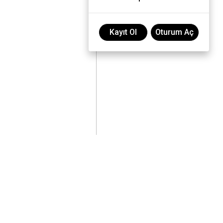
Kayıt Ol
Oturum Aç