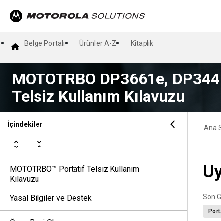
Belge Portalı
Ürünler A-Z
Kitaplık
MOTOTRBO DP3661e, DP3441
Telsiz Kullanım Kılavuzu
İçindekiler
Ana 
Uy
MOTOTRBO™ Portatif Telsiz Kullanım
Kılavuzu
Son G
Yasal Bilgiler ve Destek
Port