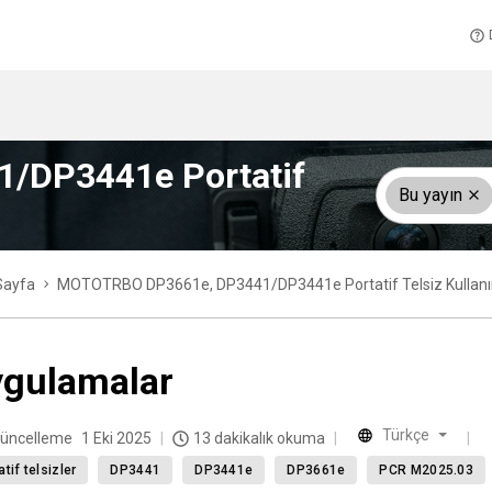
/DP3441e Portatif
Bu yayın
Sayfa
MOTOTRBO DP3661e, DP3441/DP3441e Portatif Telsiz Kullanı
gulamalar
Türkçe
üncelleme
1 Eki 2025
13 dakikalık okuma
atif telsizler
DP3441
DP3441e
DP3661e
PCR M2025.03