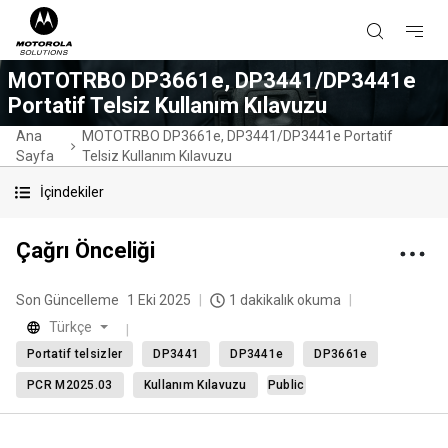
MOTOTRBO DP3661e, DP3441/DP3441e
Portatif Telsiz Kullanım Kılavuzu
Ana
MOTOTRBO DP3661e, DP3441/DP3441e Portatif
Sayfa
Telsiz Kullanım Kılavuzu
İçindekiler
Çağrı Önceliği
Son Güncelleme
1 Eki 2025
1 dakikalık okuma
Türkçe
Portatif telsizler
DP3441
DP3441e
DP3661e
PCR M2025.03
Kullanım Kılavuzu
Public