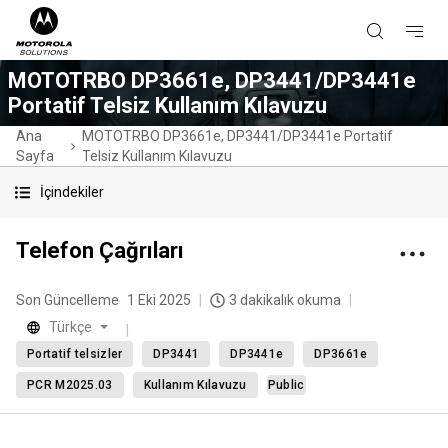
MOTOTRBO DP3661e, DP3441/DP3441e
Portatif Telsiz Kullanım Kılavuzu
Ana
MOTOTRBO DP3661e, DP3441/DP3441e Portatif
Sayfa
Telsiz Kullanım Kılavuzu
İçindekiler
Telefon Çağrıları
Son Güncelleme
1 Eki 2025
3 dakikalık okuma
Türkçe
Portatif telsizler
DP3441
DP3441e
DP3661e
PCR M2025.03
Kullanım Kılavuzu
Public