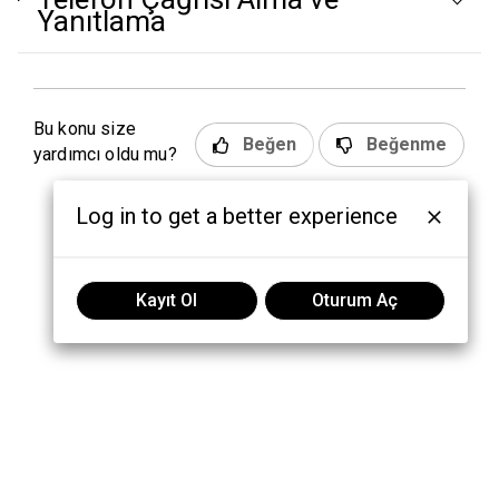
Yanıtlama
Bu konu size
Beğen
Beğenme
yardımcı oldu mu?
Log in to get a better experience
Kayıt Ol
Oturum Aç