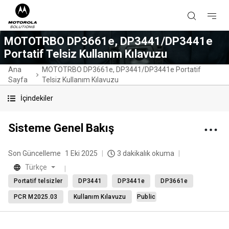
MOTOTRBO DP3661e, DP3441/DP3441e
Portatif Telsiz Kullanım Kılavuzu
Ana
MOTOTRBO DP3661e, DP3441/DP3441e Portatif
Sayfa
Telsiz Kullanım Kılavuzu
İçindekiler
Sisteme Genel Bakış
Son Güncelleme
1 Eki 2025
3 dakikalık okuma
Türkçe
Portatif telsizler
DP3441
DP3441e
DP3661e
PCR M2025.03
Kullanım Kılavuzu
Public