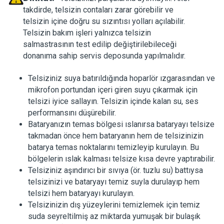
takdirde, telsizin contaları zarar görebilir ve
telsizin içine doğru su sızıntısı yolları açılabilir.
Telsizin bakım işleri yalnızca telsizin
salmastrasının test edilip değiştirilebileceği
donanıma sahip servis deposunda yapılmalıdır.
Telsiziniz suya batırıldığında hoparlör ızgarasından ve
mikrofon portundan içeri giren suyu çıkarmak için
telsizi iyice sallayın. Telsizin içinde kalan su, ses
performansını düşürebilir.
Bataryanızın temas bölgesi ıslanırsa bataryayı telsize
takmadan önce hem bataryanın hem de telsizinizin
batarya temas noktalarını temizleyip kurulayın. Bu
bölgelerin ıslak kalması telsize kısa devre yaptırabilir.
Telsiziniz aşındırıcı bir sıvıya (ör. tuzlu su) battıysa
telsizinizi ve bataryayı temiz suyla durulayıp hem
telsizi hem bataryayı kurulayın.
Telsizinizin dış yüzeylerini temizlemek için temiz
suda seyreltilmiş az miktarda yumuşak bir bulaşık