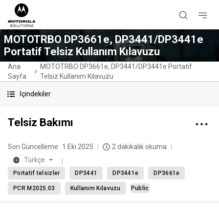
MOTOTRBO DP3661e, DP3441/DP3441e
Portatif Telsiz Kullanım Kılavuzu
Ana
MOTOTRBO DP3661e, DP3441/DP3441e Portatif
Sayfa
Telsiz Kullanım Kılavuzu
İçindekiler
Telsiz Bakımı
Son Güncelleme
1 Eki 2025
2 dakikalık okuma
Türkçe
Portatif telsizler
DP3441
DP3441e
DP3661e
PCR M2025.03
Kullanım Kılavuzu
Public