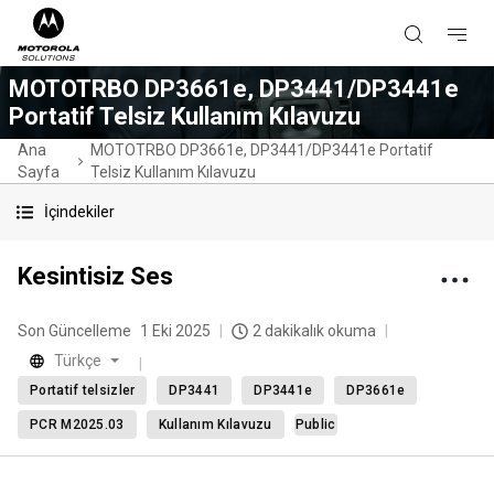
MOTOTRBO DP3661e, DP3441/DP3441e
Portatif Telsiz Kullanım Kılavuzu
Ana
MOTOTRBO DP3661e, DP3441/DP3441e Portatif
Sayfa
Telsiz Kullanım Kılavuzu
İçindekiler
Kesintisiz Ses
Son Güncelleme
1 Eki 2025
2 dakikalık okuma
Türkçe
Portatif telsizler
DP3441
DP3441e
DP3661e
PCR M2025.03
Kullanım Kılavuzu
Public