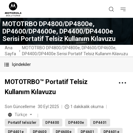
MOTOTRBO DP4800/DP4800e,
DP4600/DP4600e, DP4400/DP4400e
Serisi Portatif Telsiz Kullanım Kılavuzu
Ana
MOTOTRBO DP4800/DP4800e, DP4600/DP4600e,
Sayfa
DP4400/DP4400e Serisi Portatif Telsiz Kullanım Kılavuzu
İçindekiler
MOTOTRBO™ Portatif Telsiz
Kullanım Kılavuzu
Son Güncelleme
30 Eyl 2025
1 dakikalık okuma
Türkçe
Portatif telsizler
DP4400
DP4400e
DP4401
DP4401e
DP4600
DP4600e
DP4601
DP4601e