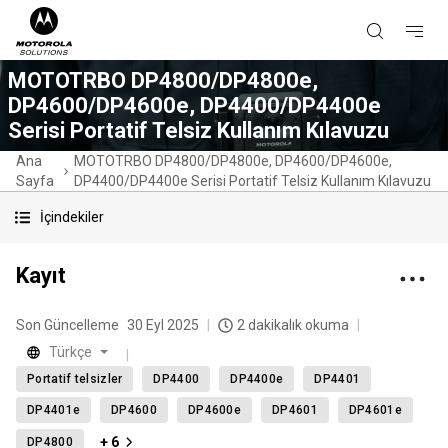
MOTOTRBO DP4800/DP4800e,
DP4600/DP4600e, DP4400/DP4400e
Serisi Portatif Telsiz Kullanım Kılavuzu
Ana
MOTOTRBO DP4800/DP4800e, DP4600/DP4600e,
Sayfa
DP4400/DP4400e Serisi Portatif Telsiz Kullanım Kılavuzu
İçindekiler
Kayıt
Son Güncelleme
30 Eyl 2025
2 dakikalık okuma
Türkçe
Portatif telsizler
DP4400
DP4400e
DP4401
DP4401e
DP4600
DP4600e
DP4601
DP4601e
+ 6
DP4800