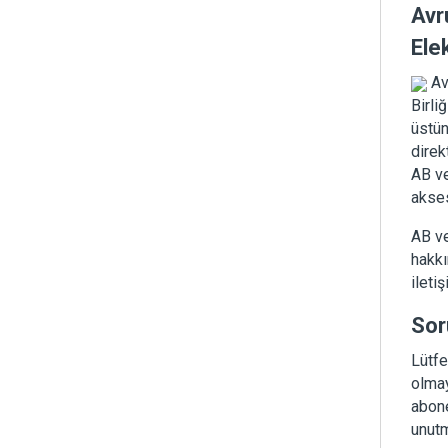
Avru
Ele
Avr
Birli
üstün
direk
AB ve
akses
AB ve
hakkı
ileti
Sor
Lütfe
olmay
abone
unutm