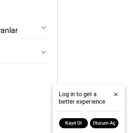
yanlar
Log in to get a
better experience
Kayıt Ol
Oturum Aç