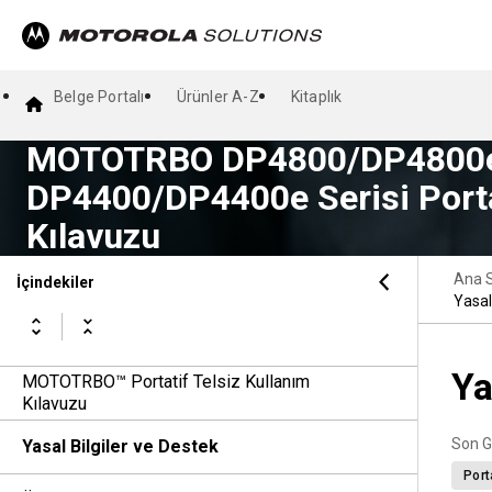
Belge Portalı
Ürünler A-Z
Kitaplık
MOTOTRBO DP4800/DP4800e
DP4400/DP4400e Serisi Portat
Kılavuzu
Ana 
İçindekiler
Yasal
Ya
MOTOTRBO™ Portatif Telsiz Kullanım
Kılavuzu
Son G
Yasal Bilgiler ve Destek
Port