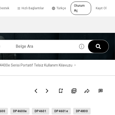
Oturum
Destek
Hızlı Bağlantılar
Türkçe
Kayıt Ol
Aç
Serisi Portatif Telsiz Kullanım Kılavuzu
600
DP4600e
DP4601
DP4601e
DP4800