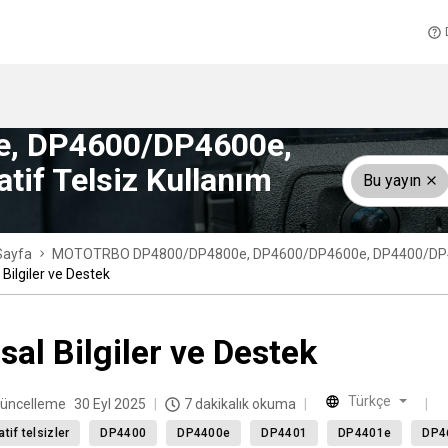
, DP4600/DP4600e,
if Telsiz Kullanım
Bu yayın
Sayfa
MOTOTRBO DP4800/DP4800e, DP4600/DP4600e, DP4400/DP4400e 
 Bilgiler ve Destek
sal Bilgiler ve Destek
Türkçe
üncelleme
30 Eyl 2025
7 dakikalık okuma
atif telsizler
DP4400
DP4400e
DP4401
DP4401e
DP4