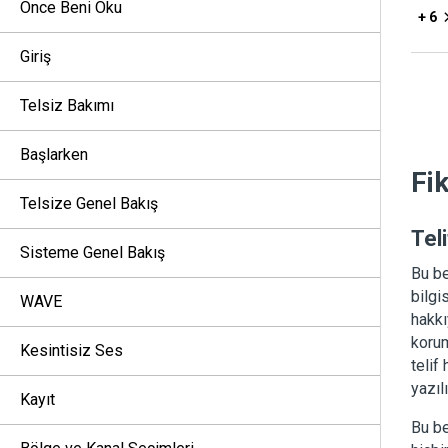
Önce Beni Oku
+ 6
Giriş
Telsiz Bakımı
Başlarken
Fi
Telsize Genel Bakış
Teli
Sisteme Genel Bakış
Bu be
bilgi
WAVE
hakkı
korum
Kesintisiz Ses
telif
yazıl
Kayıt
Bu be