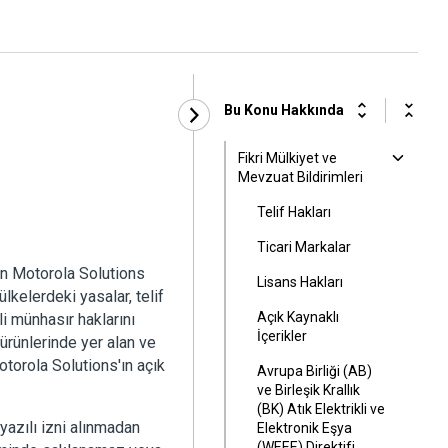
Bu Konu Hakkında
Fikri Mülkiyet ve
Mevzuat Bildirimleri
Telif Hakları
Ticari Markalar
an Motorola Solutions
Lisans Hakları
ülkelerdeki yasalar, telif
Açık Kaynaklı
li münhasır haklarını
İçerikler
ürünlerinde yer alan ve
otorola Solutions'ın açık
Avrupa Birliği (AB)
ve Birleşik Krallık
(BK) Atık Elektrikli ve
yazılı izni alınmadan
Elektronik Eşya
(WEEE) Direktifi