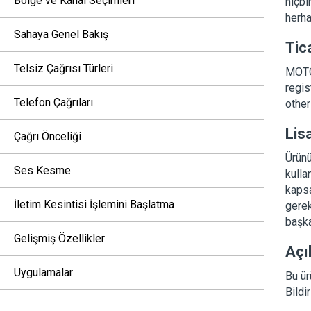
Bölge ve Kanal Seçimleri
hiçbi
herha
Sahaya Genel Bakış
Tic
Telsiz Çağrısı Türleri
MOTO
regis
Telefon Çağrıları
other
Lis
Çağrı Önceliği
Ürünü
Ses Kesme
kulla
kapsa
İletim Kesintisi İşlemini Başlatma
gerek
başka
Gelişmiş Özellikler
Açı
Uygulamalar
Bu ür
Bildi