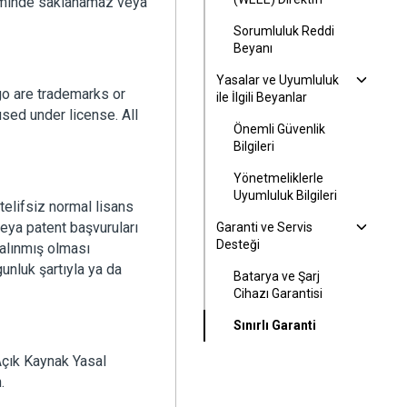
steminde saklanamaz veya
Sorumluluk Reddi
Beyanı
Yasalar ve Uyumluluk
 are trademarks or
ile İlgili Beyanlar
sed under license. All
Önemli Güvenlik
Bilgileri
Yönetmeliklerle
Uyumluluk Bilgileri
elifsiz normal lisans
 veya patent başvuruları
Garanti ve Servis
Desteği
 alınmış olması
nluk şartıyla ya da
Batarya ve Şarj
Cihazı Garantisi
Sınırlı Garanti
 Açık Kaynak Yasal
.