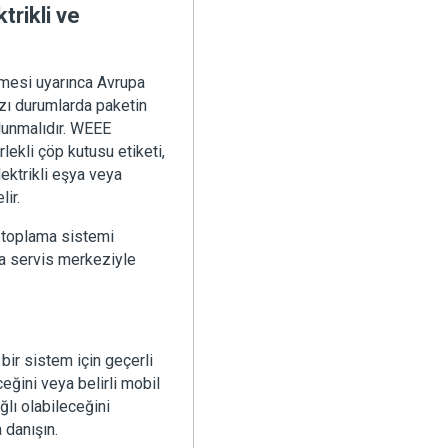
trikli ve
lemesi uyarınca Avrupa
bazı durumlarda paketin
ulunmalıdır. WEEE
rlekli çöp kutusu etiketi,
lektrikli eşya veya
ir.
k toplama sistemi
da servis merkeziyle
 bir sistem için geçerli
ceğini veya belirli mobil
ğlı olabileceğini
 danışın.