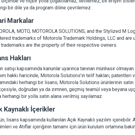
r biçimde ve hiçbir yolla çoğaltılamaz, iletilemez, bir erişim si
ngi bir dile ya da program diline çevrilemez.
ari Markalar
ROLA, MOTO, MOTOROLA SOLUTIONS, and the Stylized M Logo
tered trademarks of Motorola Trademark Holdings, LLC and are u
 trademarks are the property of their respective owners.
ans Hakları
n satışı kapsamında kanunlar uyarınca tanınan münhasır olmayan t
nım hakkı haricinde, Motorola Solutions'ın telif hakları, patentleri
mındaki herhangi bir lisans, Motorola Solutions ürünlerinin satın
çesiyle, doğrudan ya da zımnen, geçmiş teamül veya beyana uygu
 herhangi bir yolla satın alana verilmiş sayılamaz.
k Kaynaklı İçerikler
ün, lisans kapsamında kullanılan Açık Kaynaklı yazılım içerebilir.
rimleri ve Atıflar içeriğinin tamamı için ürün kurulum ortamına bakın