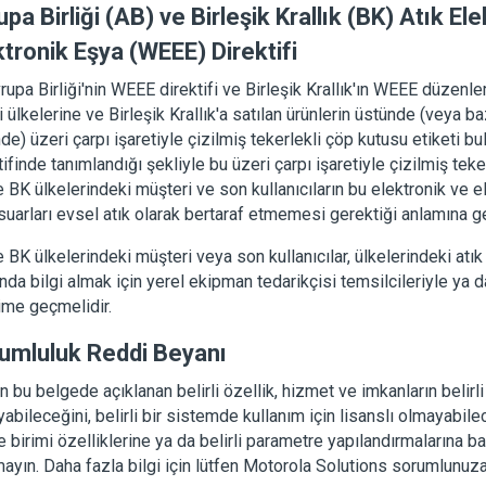
pa Birliği (AB) ve Birleşik Krallık (BK) Atık Elek
ktronik Eşya (WEEE) Direktifi
upa Birliği'nin WEEE direktifi ve Birleşik Krallık'ın WEEE düzen
ği ülkelerine ve Birleşik Krallık'a satılan ürünlerin üstünde (veya 
de) üzeri çarpı işaretiyle çizilmiş tekerlekli çöp kutusu etiketi b
tifinde tanımlandığı şekliyle bu üzeri çarpı işaretiyle çizilmiş teke
 BK ülkelerindeki müşteri ve son kullanıcıların bu elektronik ve e
uarları evsel atık olarak bertaraf etmemesi gerektiği anlamına gel
 BK ülkelerindeki müşteri veya son kullanıcılar, ülkelerindeki atı
nda bilgi almak için yerel ekipman tedarikçisi temsilcileriyle ya 
şime geçmelidir.
umluluk Reddi Beyanı
n bu belgede açıklanan belirli özellik, hizmet ve imkanların belirli
abileceğini, belirli bir sistemde kullanım için lisanslı olmayabile
 birimi özelliklerine ya da belirli parametre yapılandırmalarına ba
ayın. Daha fazla bilgi için lütfen Motorola Solutions sorumlunuza