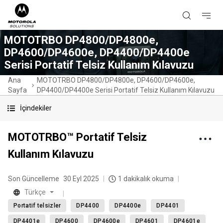
MOTOTRBO DP4800/DP4800e,
DP4600/DP4600e, DP4400/DP4400e
Serisi Portatif Telsiz Kullanım Kılavuzu
Ana
MOTOTRBO DP4800/DP4800e, DP4600/DP4600e,
Sayfa
DP4400/DP4400e Serisi Portatif Telsiz Kullanım Kılavuzu
İçindekiler
MOTOTRBO™ Portatif Telsiz
Kullanım Kılavuzu
Son Güncelleme
30 Eyl 2025
1 dakikalık okuma
Türkçe
Portatif telsizler
DP4400
DP4400e
DP4401
DP4401e
DP4600
DP4600e
DP4601
DP4601e