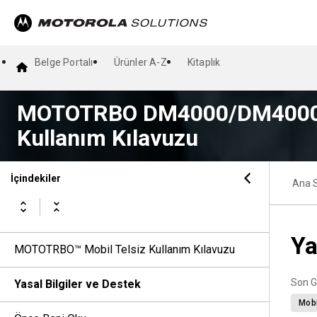
Belge Portalı
Ürünler A-Z
Kitaplık
MOTOTRBO DM4000/DM4000e S
Kullanım Kılavuzu
İçindekiler
Ana 
Ya
MOTOTRBO™ Mobil Telsiz Kullanım Kılavuzu
Son G
Yasal Bilgiler ve Destek
Mobi