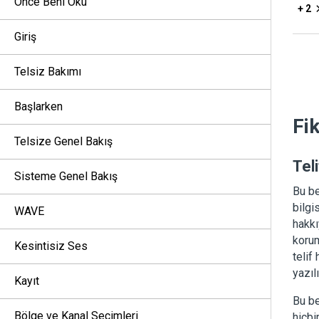
Önce Beni Oku
+ 2
Giriş
Telsiz Bakımı
Başlarken
Fi
Telsize Genel Bakış
Teli
Sisteme Genel Bakış
Bu be
bilgi
WAVE
hakkı
korum
Kesintisiz Ses
telif
yazıl
Kayıt
Bu be
Bölge ve Kanal Seçimleri
hiçbi