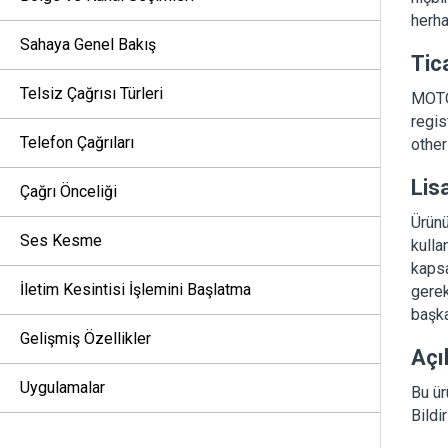
herha
Sahaya Genel Bakış
Tic
Telsiz Çağrısı Türleri
MOTO
regis
Telefon Çağrıları
other
Lis
Çağrı Önceliği
Ürünü
Ses Kesme
kulla
kapsa
İletim Kesintisi İşlemini Başlatma
gerek
başka
Gelişmiş Özellikler
Açı
Uygulamalar
Bu ür
Bildi