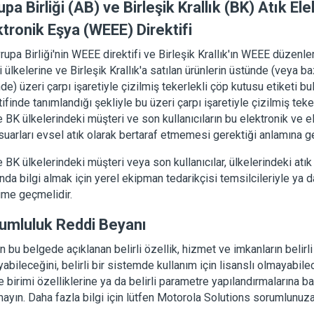
pa Birliği (AB) ve Birleşik Krallık (BK) Atık Elek
ktronik Eşya (WEEE) Direktifi
upa Birliği'nin WEEE direktifi ve Birleşik Krallık'ın WEEE düzen
ği ülkelerine ve Birleşik Krallık'a satılan ürünlerin üstünde (veya 
de) üzeri çarpı işaretiyle çizilmiş tekerlekli çöp kutusu etiketi b
tifinde tanımlandığı şekliyle bu üzeri çarpı işaretiyle çizilmiş teke
 BK ülkelerindeki müşteri ve son kullanıcıların bu elektronik ve e
uarları evsel atık olarak bertaraf etmemesi gerektiği anlamına gel
 BK ülkelerindeki müşteri veya son kullanıcılar, ülkelerindeki atı
nda bilgi almak için yerel ekipman tedarikçisi temsilcileriyle ya 
şime geçmelidir.
umluluk Reddi Beyanı
n bu belgede açıklanan belirli özellik, hizmet ve imkanların belirli
abileceğini, belirli bir sistemde kullanım için lisanslı olmayabile
 birimi özelliklerine ya da belirli parametre yapılandırmalarına ba
ayın. Daha fazla bilgi için lütfen Motorola Solutions sorumlunuza