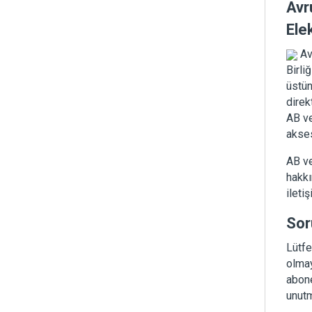
Avru
Ele
Avr
Birli
üstün
direk
AB ve
akses
AB ve
hakkı
ileti
Sor
Lütfe
olmay
abone
unutm