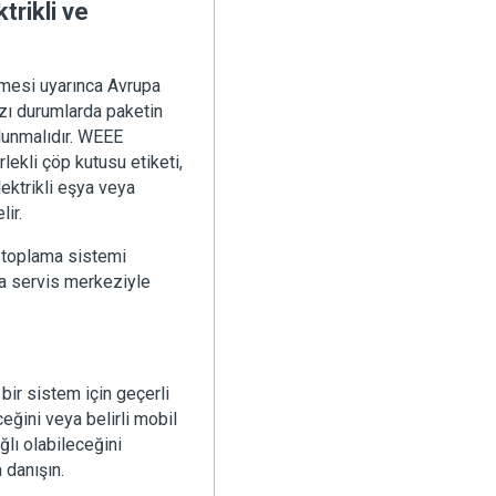
trikli ve
lemesi uyarınca Avrupa
bazı durumlarda paketin
ulunmalıdır. WEEE
rlekli çöp kutusu etiketi,
lektrikli eşya veya
ir.
k toplama sistemi
da servis merkeziyle
 bir sistem için geçerli
ceğini veya belirli mobil
ğlı olabileceğini
 danışın.