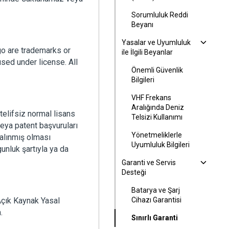
Sorumluluk Reddi
Beyanı
Yasalar ve Uyumluluk
 are trademarks or
ile İlgili Beyanlar
sed under license. All
Önemli Güvenlik
Bilgileri
VHF Frekans
Aralığında Deniz
elifsiz normal lisans
Telsizi Kullanımı
 veya patent başvuruları
Yönetmeliklerle
 alınmış olması
Uyumluluk Bilgileri
nluk şartıyla ya da
Garanti ve Servis
Desteği
Batarya ve Şarj
 Açık Kaynak Yasal
Cihazı Garantisi
.
Sınırlı Garanti