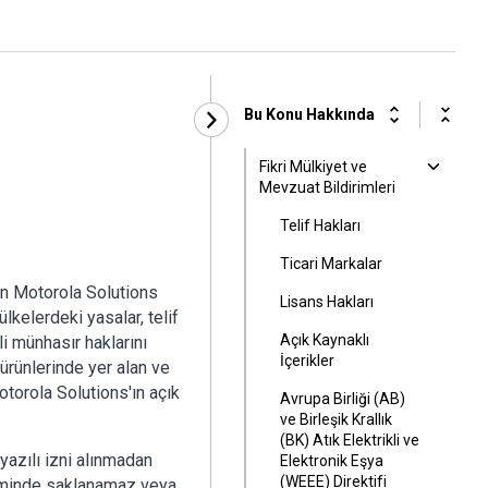
Bu Konu Hakkında
Fikri Mülkiyet ve
Mevzuat Bildirimleri
Telif Hakları
Ticari Markalar
an Motorola Solutions
Lisans Hakları
ülkelerdeki yasalar, telif
Açık Kaynaklı
li münhasır haklarını
İçerikler
ürünlerinde yer alan ve
otorola Solutions'ın açık
Avrupa Birliği (AB)
ve Birleşik Krallık
(BK) Atık Elektrikli ve
yazılı izni alınmadan
Elektronik Eşya
(WEEE) Direktifi
steminde saklanamaz veya