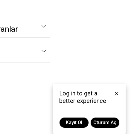
yanlar
Log in to get a
better experience
Kayıt Ol
Oturum Aç