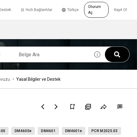
Oturum
Destek
Hızlı Bağlantılar
Türkçe
Kayıt Ol
Aç
avuzu
Yasal Bilgiler ve Destek
600
DM4600e
DM4601
DM4601e
PCR M2025.03