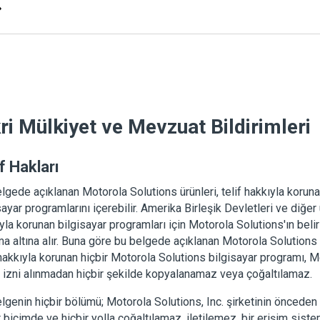
kri Mülkiyet ve Mevzuat Bildirimleri
f Hakları
lgede açıklanan Motorola Solutions ürünleri, telif hakkıyla korun
sayar programlarını içerebilir. Amerika Birleşik Devletleri ve diğer 
yla korunan bilgisayar programları için Motorola Solutions'ın belir
a altına alır. Buna göre bu belgede açıklanan Motorola Solutions 
 hakkıyla korunan hiçbir Motorola Solutions bilgisayar programı, M
ı izni alınmadan hiçbir şekilde kopyalanamaz veya çoğaltılamaz.
lgenin hiçbir bölümü; Motorola Solutions, Inc. şirketinin önceden 
r biçimde ve hiçbir yolla çoğaltılamaz, iletilemez, bir erişim si