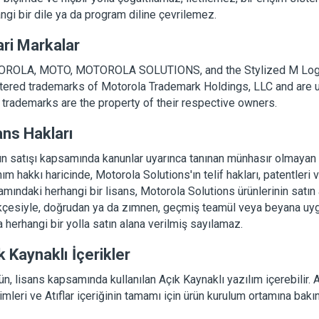
ngi bir dile ya da program diline çevrilemez.
ari Markalar
ROLA, MOTO, MOTOROLA SOLUTIONS, and the Stylized M Logo
tered trademarks of Motorola Trademark Holdings, LLC and are u
 trademarks are the property of their respective owners.
ans Hakları
n satışı kapsamında kanunlar uyarınca tanınan münhasır olmayan t
nım hakkı haricinde, Motorola Solutions'ın telif hakları, patentleri
mındaki herhangi bir lisans, Motorola Solutions ürünlerinin satın
çesiyle, doğrudan ya da zımnen, geçmiş teamül veya beyana uygu
 herhangi bir yolla satın alana verilmiş sayılamaz.
k Kaynaklı İçerikler
ün, lisans kapsamında kullanılan Açık Kaynaklı yazılım içerebilir.
rimleri ve Atıflar içeriğinin tamamı için ürün kurulum ortamına bakın