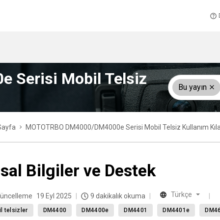
erisi Mobil Telsiz
Bu yayın
Sayfa
MOTOTRBO DM4000/DM4000e Serisi Mobil Telsiz Kullanım Kıl
sal Bilgiler ve Destek
Türkçe
üncelleme
19 Eyl 2025
9 dakikalık okuma
l telsizler
DM4400
DM4400e
DM4401
DM4401e
DM4