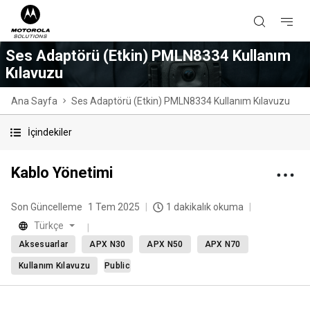
Ses Adaptörü (Etkin) PMLN8334 Kullanım
Kılavuzu
Ana Sayfa
Ses Adaptörü (Etkin) PMLN8334 Kullanım Kılavuzu
İçindekiler
Kablo Yönetimi
Son Güncelleme
1 Tem 2025
1 dakikalık okuma
Türkçe
Aksesuarlar
APX N30
APX N50
APX N70
Kullanım Kılavuzu
Public