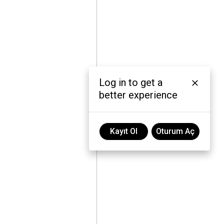
Log in to get a
better experience
Kayıt Ol
Oturum Aç