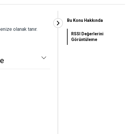
Bu Konu Hakkında
enize olanak tanır.
RSSI Değerlerini
Görüntüleme
me