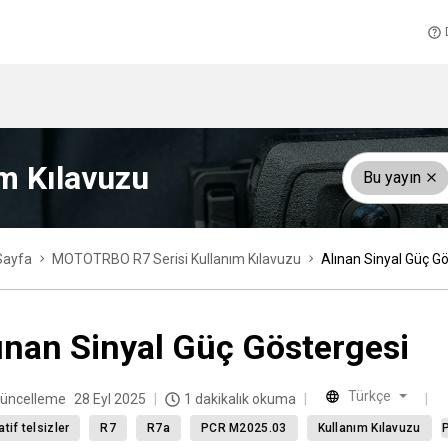
m Kılavuzu
Bu yayın
Sayfa
MOTOTRBO R7 Serisi Kullanım Kılavuzu
Alınan Sinyal Güç G
ınan Sinyal Güç Göstergesi
Türkçe
üncelleme
28 Eyl 2025
1 dakikalık okuma
atif telsizler
R7
R7a
PCR M2025.03
Kullanım Kılavuzu
P