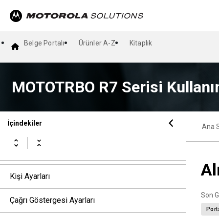
Acil Durum İşlemi
Tehlike Uyarısı
Belge Portalı
Ürünler A-Z
Kitaplık
Yalnız Çalışan
Çağrı Uyarısı İşlemi
MOTOTRBO R7 Serisi Kullanı
Çağrı Kaydı Özellikleri
İçindekiler
Ana 
Çağrı Kuyruğu
Öncelikli Çağrı
Al
Kişi Ayarları
Son G
Çağrı Göstergesi Ayarları
Port