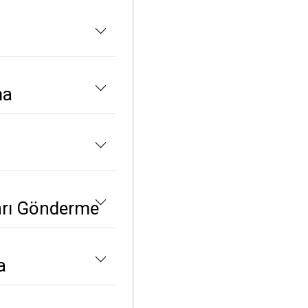
ma
tları Gönderme
a