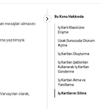
Bu Konu Hakkında
dan mesajları almasını
İş Kartı Klasörüne
Erişme
ama yazılımıyla
Uzak Sunucuda Oturum
Açma
İş Kartları Oluşturma
İş Kartları Şablonları
Kullanarak İş Kartları
Gönderme
İş Kartları Alma ve
Yanıtlama
İş Kartlarını Silme
 Varsayılan olarak,