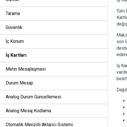
Tüm İ
Tarama
Kartl
değiş
Güvenlik
Maksi
İç Konum
son İ
deste
edere
İş Kartları
İş Ka
Metin Mesajlaşması
vardı
belir
Durum Mesajı
Dağıt
Analog Durum Güncellemesi
Analog Mesaj Kodlama
Otomatik Menzilli Aktarıcı Sistemi