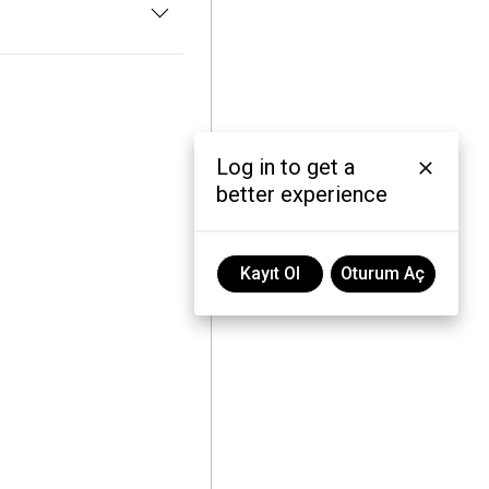
Log in to get a
better experience
Kayıt Ol
Oturum Aç