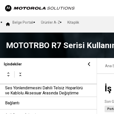
Ana Ekrana Genel Bakış
Simge Temelli Menüye Genel Bakış
Belge Portalı
Ürünler A-Z
Kitaplık
Temel Telsiz İşlemi
Genel Telsiz Ayarları
MOTOTRBO R7 Serisi Kullanı
Telsiz Çağrısı Türleri
İçindekiler
Telefon Çağrıları
Ana 
Ses Kaydı
İş
Ses Yönlendirmesini Dahili Telsiz Hoparlörü
ve Kablolu Aksesuar Arasında Değiştirme
Son G
Bağlantı
Port