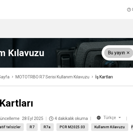
m Kılavuzu
Bu yayın
Sayfa
MOTOTRBO R7 Serisi Kullanım Kılavuzu
İş Kartları
 Kartları
Türkçe
üncelleme
28 Eyl 2025
4 dakikalık okuma
atif telsizler
R7
R7a
PCR M2025.03
Kullanım Kılavuzu
P