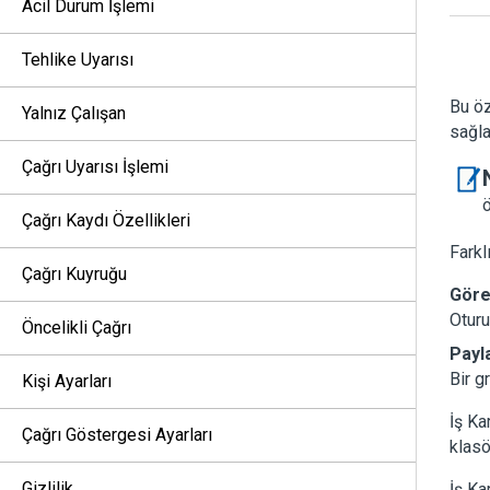
Acil Durum İşlemi
Tehlike Uyarısı
Bu öz
Yalnız Çalışan
sağla
Çağrı Uyarısı İşlemi
ö
Çağrı Kaydı Özellikleri
Farkl
Çağrı Kuyruğu
Göre
Oturu
Öncelikli Çağrı
Payl
Bir g
Kişi Ayarları
İş Ka
Çağrı Göstergesi Ayarları
klasö
Gizlilik
İş Ka