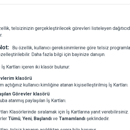
ellik, telsizinizin gerçekleştirilecek görevleri listeleyen dağıtıcı
r.
Not:
Bu özellik, kullanıcı gereksinimlerine göre telsiz programl
zelleştirilebilir. Daha fazla bilgi için bayinize danışın.
ı İş Kartları içeren iki klasör bulunur:
vlerim
klasörü
m açtığınız kullanıcı kimliğine atanan kişiselleştirilmiş İş Kartları.
aşılan Görevler
klasörü
ruba atanmış paylaşılan İş Kartları.
rtları Klasörlerinde sıralamak için İş Kartlarına yanıt verebilirsiniz.
rler
Tümü
,
Yeni
,
Başlandı
ve
Tamamlandı
şeklindedir.
rtları, telsiz kapanıp açıldıktan sonra bile korunur.