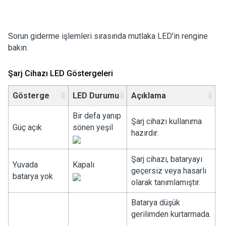
Sorun giderme işlemleri sırasında mutlaka LED'in rengine
bakın.
Şarj Cihazı LED Göstergeleri
Gösterge
LED Durumu
Açıklama
Bir defa yanıp
Şarj cihazı kullanıma
Güç açık
sönen yeşil
hazırdır.
Şarj cihazı, bataryayı
Yuvada
Kapalı
geçersiz veya hasarlı
batarya yok
olarak tanımlamıştır.
Batarya düşük
gerilimden kurtarmada.