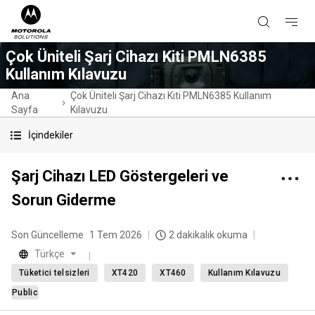
Çok Üniteli Şarj Cihazı Kiti PMLN6385
Kullanım Kılavuzu
Ana
Çok Üniteli Şarj Cihazı Kiti PMLN6385 Kullanım
Sayfa
Kılavuzu
İçindekiler
Şarj Cihazı LED Göstergeleri ve
Sorun Giderme
Son Güncelleme
1 Tem 2026
2 dakikalık okuma
Türkçe
Tüketici telsizleri
XT420
XT460
Kullanım Kılavuzu
Public