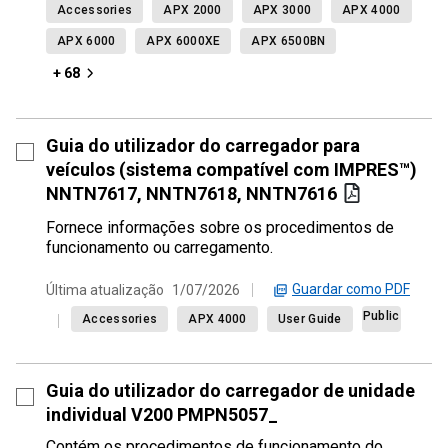
Accessories
APX 2000
APX 3000
APX 4000
APX 6000
APX 6000XE
APX 6500BN
+ 68
Guia do utilizador do carregador para
veículos (sistema compatível com IMPRES™)
NNTN7617, NNTN7618, NNTN7616
Fornece informações sobre os procedimentos de
funcionamento ou carregamento.
Guardar como PDF
Última atualização
1/07/2026
Public
Accessories
APX 4000
User Guide
Guia do utilizador do carregador de unidade
individual V200 PMPN5057_
Contém os procedimentos de funcionamento do