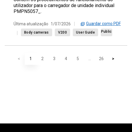
utilizador para o carregador de unidade individual
PMPN5057_.
Guardar como PDF
Última atualização
1/07/2026
Public
Body cameras
V200
User Guide
<
1
2
3
4
5
...
26
>