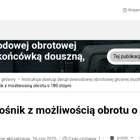
Wspar
odowej obrotowej
 końcówką douszną,
Tej publikacj
n główny
Instrukcja obsługi dwuprzewodowej obrotowej głośnej słu
ik z możliwością obrotu o 180 stopni
ośnik z możliwością obrotu o
polski
nie aktualizacja
26 cze 2025
Czas czytania: 1