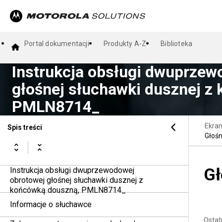
Portal dokumentacji
Produkty A-Z
Biblioteka
Instrukcja obsługi dwuprzew
głośnej słuchawki dusznej z
PMLN8714_
Ekra
Spis treści
Głośn
Gł
Instrukcja obsługi dwuprzewodowej
obrotowej głośnej słuchawki dusznej z
końcówką douszną, PMLN8714_
Informacje o słuchawce
Ostat