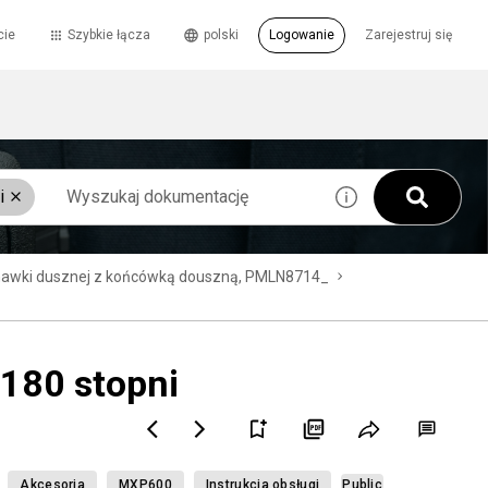
cie
Szybkie łącza
polski
Logowanie
Zarejestruj się
i
chawki dusznej z końcówką douszną, PMLN8714_
 180 stopni
Akcesoria
MXP600
Instrukcja obsługi
Public