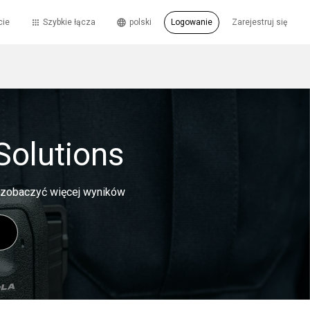
cie
Szybkie łącza
polski
Logowanie
Zarejestruj się
Solutions
y zobaczyć więcej wyników