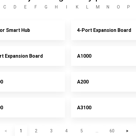
C
D
E
F
G
H
I
K
L
M
N
O
P
or Smart Hub
4-Port Expansion Board
rt Expansion Board
A1000
00
A200
00
A3100
<
1
2
3
4
5
...
60
>