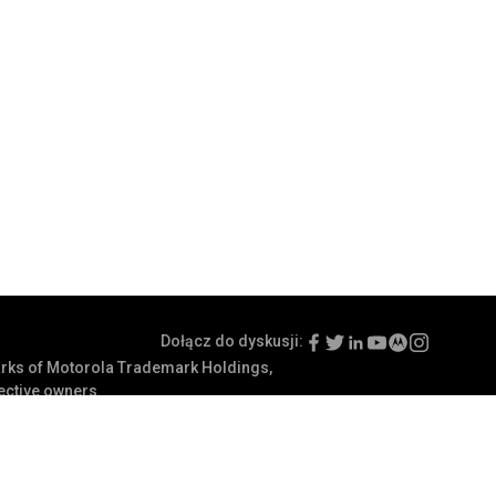
Dołącz do dyskusji:
ks of Motorola Trademark Holdings,
pective owners.
żytkowania
Preferencje dotyczące komunikacji