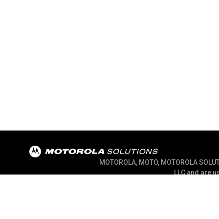
MOTOROLA, MOTO, MOTOROLA SOLUTION
LLC and are us
@ 2026 Motorola Solutions, Inc. All Rights Re