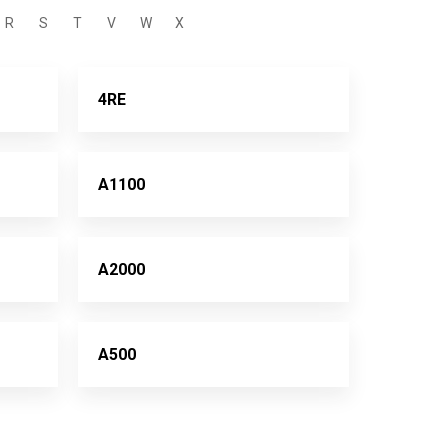
R
S
T
V
W
X
4RE
A1100
A2000
A500