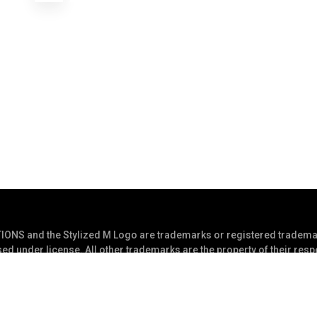
S and the Stylized M Logo are trademarks or registered trademar
ed under license. All other trademarks are the property of their res
served
Polityka prywatności
Warunki u