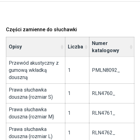
Części zamienne do słuchawki
Numer
Opisy
Liczba
katalogowy
Przewód akustyczny z
gumową wkładką
1
PMLN8092_
douszną
Prawa słuchawka
1
RLN4760_
douszna (rozmiar S)
Prawa słuchawka
1
RLN4761_
douszna (rozmiar M)
Prawa słuchawka
1
RLN4762_
douszna (rozmiar L)