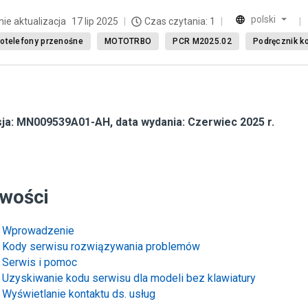
polski
nie aktualizacja
17 lip 2025
Czas czytania: 1
otelefony przenośne
MOTOTRBO
PCR M2025.02
Podręcznik k
ja:
MN009539A01-AH
, data wydania: Czerwiec 2025 r.
wości
Wprowadzenie
Kody serwisu rozwiązywania problemów
Serwis i pomoc
Uzyskiwanie kodu serwisu dla modeli bez klawiatury
Wyświetlanie kontaktu ds. usług