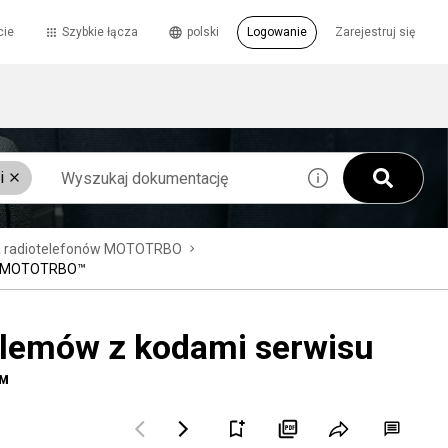
cie
Szybkie łącza
polski
Logowanie
Zarejestruj się
i
la radiotelefonów MOTOTRBO
nów MOTOTRBO™
blemów z kodami serwisu
™