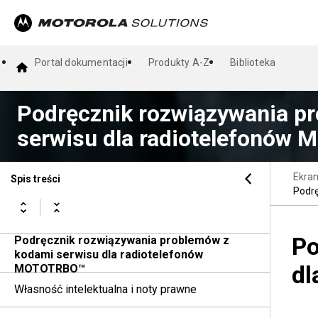
Portal dokumentacji
Produkty A-Z
Biblioteka
Podręcznik rozwiązywania p
serwisu dla radiotelefonów
Ekra
Spis treści
Podr
Po
Podręcznik rozwiązywania problemów z
kodami serwisu dla radiotelefonów
dl
MOTOTRBO™
Własność intelektualna i noty prawne