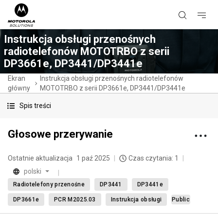
Instrukcja obsługi przenośnych
radiotelefonów MOTOTRBO z serii
DP3661e, DP3441/DP3441e
Ekran
Instrukcja obsługi przenośnych radiotelefonów
główny
MOTOTRBO z serii DP3661e, DP3441/DP3441e
Spis treści
Głosowe przerywanie
Ostatnie aktualizacja
1 paź 2025
Czas czytania: 1
polski
Radiotelefony przenośne
DP3441
DP3441e
DP3661e
PCR M2025.03
Instrukcja obsługi
Public