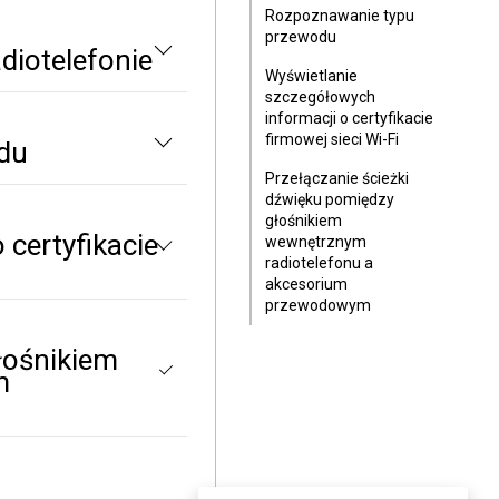
Rozpoznawanie typu
przewodu
diotelefonie
Wyświetlanie
szczegółowych
informacji o certyfikacie
firmowej sieci Wi-Fi
du
Przełączanie ścieżki
dźwięku pomiędzy
głośnikiem
 certyfikacie
wewnętrznym
radiotelefonu a
akcesorium
przewodowym
łośnikiem
m