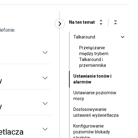
Na ten temat
lefonie.
Talkaround
Przełączanie
między trybem
Talkaround i
przemiennika
Ustawianie tonów i
w
alarmów
Ustawianie poziomów
mocy
y
Dostosowywanie
ustawień wyświetlacza
Konfigurowanie
tlacza
poziomów blokady
szumów