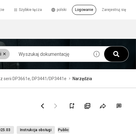
cie
Szybkie łącza
polski
Logowanie
Zarejestruj się
i
 z serii DP3661e, DP3441/DP3441e
Narzędzia
25.03
Instrukcja obsługi
Public