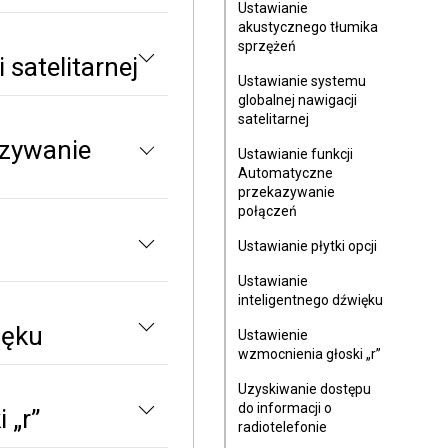
Ustawianie
akustycznego tłumika
sprzężeń
 satelitarnej
Ustawianie systemu
globalnej nawigacji
satelitarnej
azywanie
Ustawianie funkcji
Automatyczne
przekazywanie
połączeń
Ustawianie płytki opcji
Ustawianie
inteligentnego dźwięku
ięku
Ustawienie
wzmocnienia głoski „r”
Uzyskiwanie dostępu
do informacji o
 „r”
radiotelefonie