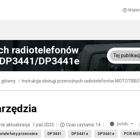
Wspar
ch radiotelefonów
Tej publikacj
 DP3441/DP3441e
n główny
Instrukcja obsługi przenośnych radiotelefonów MOTOTRBO
rzędzia
polski
nie aktualizacja
1 paź 2025
Czas czytania: 14
otelefony przenośne
DP3441
DP3441e
DP3661e
PCR M20