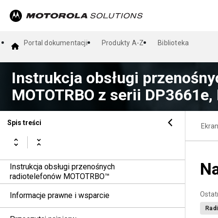
Portal dokumentacji
Produkty A-Z
Biblioteka
Instrukcja obsługi przenośny
MOTOTRBO z serii DP3661e,
Spis treści
Ekra
Na
Instrukcja obsługi przenośnych
radiotelefonów MOTOTRBO™
Ostat
Informacje prawne i wsparcie
Radi