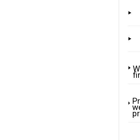
W
fi
Pr
w
p