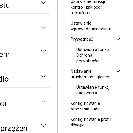
Ustawianie funkcji
stu
kontroli zakłóceń
mikrofonu
Ustawianie
wprowadzania tekstu
Prywatność
Ustawianie funkcji
sem
Ochrona
prywatności
Nadawanie
dio
uruchamiane głosem
Ustawianie funkcji
nadawania
ku
Konfigurowanie
otoczenia audio
Konfigurowanie profili
dźwięku
sprzężeń