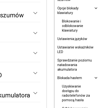
Opcje blokady
klawiatury
y szumów
Blokowanie i
odblokowanie
klawiatury
Ustawienia języków
Ustawianie wskaźników
LED
Sprawdzanie poziomu
naładowania
akumulatora
D
Blokada hasłem
Uzyskiwanie
dostępu do
kumulatora
radiotelefonów za
pomocą hasła