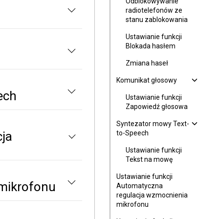
Odblokowywanie
radiotelefonów ze
stanu zablokowania
Ustawianie funkcji
Blokada hasłem
Zmiana haseł
Komunikat głosowy
ech
Ustawianie funkcji
Zapowiedź głosowa
Syntezator mowy Text-
cja
to-Speech
Ustawianie funkcji
Tekst na mowę
Ustawianie funkcji
 mikrofonu
Automatyczna
regulacja wzmocnienia
mikrofonu