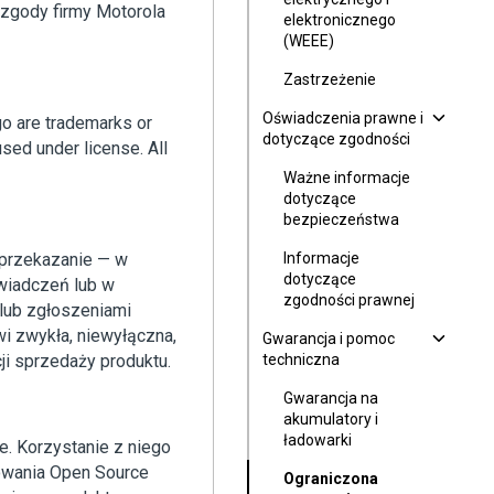
j zgody firmy Motorola
elektronicznego
(WEEE)
Zastrzeżenie
Oświadczenia prawne i
 are trademarks or
dotyczące zgodności
sed under license. All
Ważne informacje
dotyczące
bezpieczeństwa
 przekazanie — w
Informacje
dotyczące
wiadczeń lub w
zgodności prawnej
 lub zgłoszeniami
wi zwykła, niewyłączna,
Gwarancja i pomoc
cji sprzedaży produktu.
techniczna
Gwarancja na
akumulatory i
ładowarki
. Korzystanie z niego
mowania Open Source
Ograniczona