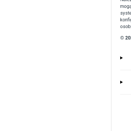
mogą
syst
konfi
osoby
© 20