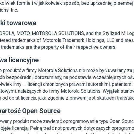
jkolwiek formie i w jakikolwiek sposób, bez uprzedniej pisemne
ions, Inc.
ki towarowe
ROLA, MOTO, MOTOROLA SOLUTIONS, and the Stylized M Logo
tered trademarks of Motorola Trademark Holdings, LLC and are u
 trademarks are the property of their respective owners.
wa licencyjne
p produktów firmy Motorola Solutions nie może być uważany za
ób bezpośredni, dorozumiany, na podstawie wcześniejszych oś
olwiek inny — licencji chronionych prawami autorskimi, patentami
towymi, należących do firmy Motorola Solutions. Wyjątek stano
 od opłat licencja, jaka zgodnie z prawem jest skutkiem transak
artość Open Source
ywany produkt może zawierać oprogramowanie typu Open Source
objęte licencją. Pełną treść not prawnych dotyczących oprogra