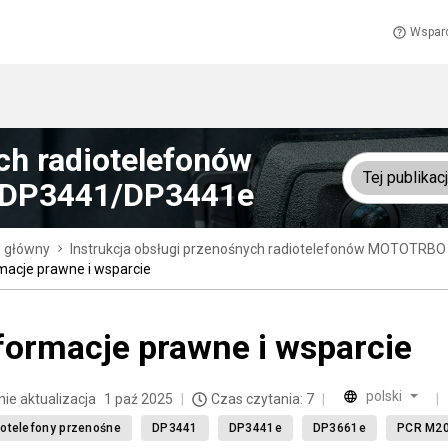
Wspar
ch radiotelefonów
Tej publikacj
 DP3441/DP3441e
n główny
Instrukcja obsługi przenośnych radiotelefonów MOTOTRBO
macje prawne i wsparcie
formacje prawne i wsparcie
polski
nie aktualizacja
1 paź 2025
Czas czytania: 7
otelefony przenośne
DP3441
DP3441e
DP3661e
PCR M20