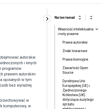
Na ten temat
Własność intelektualna
i noty prawne
Prawa autorskie
Znaki towarowe
 obejmować autorskie
Prawa licencyjne
jednoczonych i innych
Zawartość Open
do programów
Source
ch prawem autorskim
la opisanych w tym
Dyrektywa Unii
posób bez wyraźnej
Europejskiej (UE) i
Zjednoczonego
Królestwa (UK)
dotycząca zużytego
, przechowywać w
sprzętu
zyk komputerowy, w
elektrycznego i