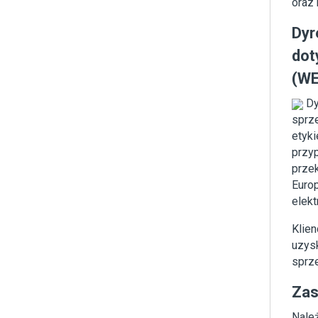
oraz 
Dyr
dot
(WE
Dy
sprz
etyk
przy
prze
Europ
elek
Klien
uzys
sprz
Zas
Należ