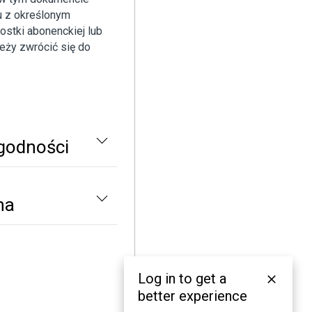
u z określonym
stki abonenckiej lub
leży zwrócić się do
godności
na
Log in to get a
better experience