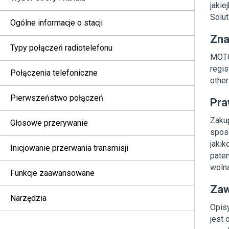
jakie
Solut
Ogólne informacje o stacji
Zna
Typy połączeń radiotelefonu
MOTO
regis
Połączenia telefoniczne
other
Pierwszeństwo połączeń
Pra
Zaku
Głosowe przerywanie
spos
jakik
Inicjowanie przerwania transmisji
paten
wolna
Funkcje zaawansowane
Zaw
Narzędzia
Opis
jest 