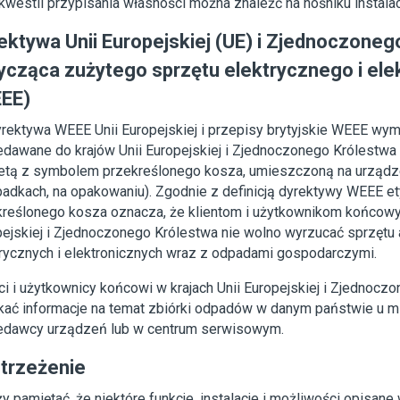
kwestii przypisania własności można znaleźć na nośniku instala
ektywa Unii Europejskiej (UE) i Zjednoczoneg
ycząca zużytego sprzętu elektrycznego i el
EE)
rektywa WEEE Unii Europejskiej i przepisy brytyjskie WEEE wym
edawane do krajów Unii Europejskiej i Zjednoczonego Królestwa
ietą z symbolem przekreślonego kosza, umieszczoną na urządzen
padkach, na opakowaniu). Zgodnie z definicją dyrektywy WEEE e
kreślonego kosza oznacza, że klientom i użytkownikom końcowy
ejskiej i Zjednoczonego Królestwa nie wolno wyrzucać sprzętu
trycznych i elektronicznych wraz z odpadami gospodarczymi.
ci i użytkownicy końcowi w krajach Unii Europejskiej i Zjednocz
kać informacje na temat zbiórki odpadów w danym państwie u 
edawcy urządzeń lub w centrum serwisowym.
trzeżenie
y pamiętać, że niektóre funkcje, instalacje i możliwości opisan