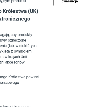
cyjnym produktu.
gwarancja
o Królestwa (UK)
ektronicznego
agają, aby produkty
 były oznaczone
iu (lub, w niektórych
tykieta z symbolem
m w krajach Unii
 ani akcesoriów
onego Królestwa powinni
miejscowego
e w tym dokumencie