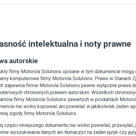
asność intelektualna i noty prawne
wa autorskie
ukty firmy Motorola Solutions opisane w tym dokumencie mogą
ramy komputerowe firmy Motorola Solutions. Prawo w Stanach Z
ach zapewnia firmie Motorola Solutions pewne wyłączne prawa 
uterowych chronionych prawem autorskim. Wszelkich chroniony
ramów firmy Motorola Solutions zawartych w produktach Motoro
mencie nie wolno kopiować ani powielać w jakikolwiek żaden s
nej zgody firmy Motorola Solutions.
ej części niniejszego dokumentu nie wolno powielać, przesyłać
emie wyszukiwania danych ani tłumaczyć na żaden język czy ję