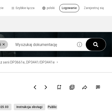
cie
Szybkie łącza
polski
Logowanie
Zarejestruj się
i
 z serii DP3661e, DP3441/DP3441e
25.03
Instrukcja obsługi
Public