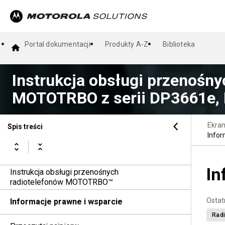
Portal dokumentacji
Produkty A-Z
Biblioteka
Instrukcja obsługi przenośny
MOTOTRBO z serii DP3661e,
Ekra
Spis treści
Infor
In
Instrukcja obsługi przenośnych
radiotelefonów MOTOTRBO™
Ostat
Informacje prawne i wsparcie
Radi