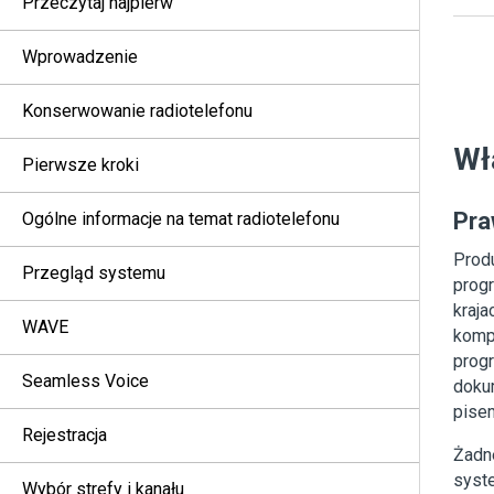
Przeczytaj najpierw
Wprowadzenie
Konserwowanie radiotelefonu
Wł
Pierwsze kroki
Pra
Ogólne informacje na temat radiotelefonu
Prod
Przegląd systemu
prog
kraj
WAVE
komp
prog
Seamless Voice
doku
pisem
Rejestracja
Żadn
syst
Wybór strefy i kanału