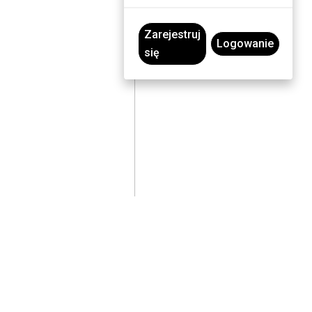
Zarejestruj
Logowanie
się