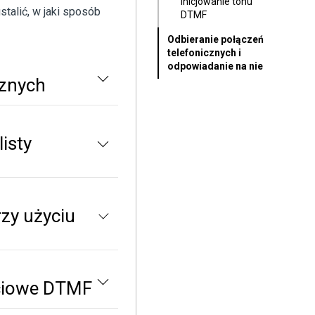
Inicjowanie tonu
talić, w jaki sposób
DTMF
Odbieranie połączeń
telefonicznych i
odpowiadanie na nie
cznych
isty
zy użyciu
ściowe DTMF