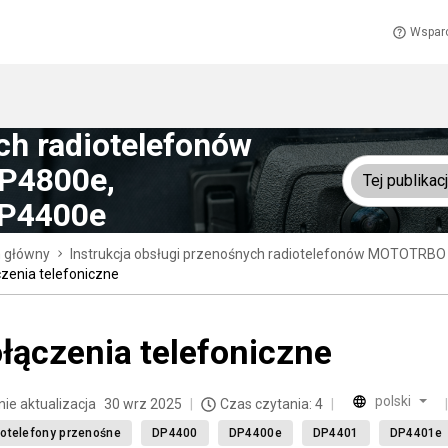
Wspar
ch radiotelefonów
P4800e,
Tej publikacj
P4400e
n główny
Instrukcja obsługi przenośnych radiotelefonów MOTOTRB
zenia telefoniczne
łączenia telefoniczne
polski
nie aktualizacja
30 wrz 2025
Czas czytania: 4
otelefony przenośne
DP4400
DP4400e
DP4401
DP4401e