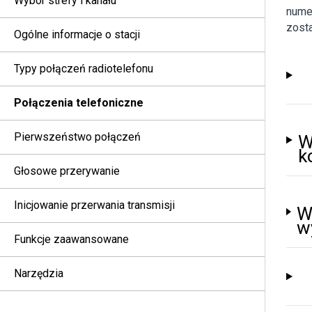
Wybór strefy i kanału
numer
zost
Ogólne informacje o stacji
Typy połączeń radiotelefonu
Połączenia telefoniczne
Pierwszeństwo połączeń
W
k
Głosowe przerywanie
Inicjowanie przerwania transmisji
W
w
Funkcje zaawansowane
Narzędzia