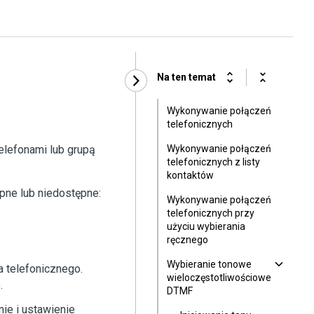
Na ten temat
Wykonywanie połączeń
telefonicznych
elefonami lub grupą
Wykonywanie połączeń
telefonicznych z listy
kontaktów
ępne lub niedostępne:
Wykonywanie połączeń
telefonicznych przy
użyciu wybierania
ręcznego
Wybieranie tonowe
a telefonicznego.
wieloczęstotliwościowe
.
DTMF
ie i ustawienie