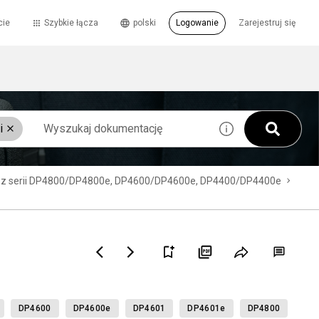
cie
Szybkie łącza
polski
Logowanie
Zarejestruj się
i
O z serii DP4800/DP4800e, DP4600/DP4600e, DP4400/DP4400e
DP4600
DP4600e
DP4601
DP4601e
DP4800