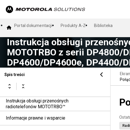
Portal dokumentacji
Produkty A-Z
Biblioteka
Instrukcja obsługi przenośny
MOTOTRBO z serii DP4800/D
DP4600/DP4600e, DP4400/D
Ekra
Spis treści
Połąc
Po
Instrukcja obsługi przenośnych
radiotelefonów MOTOTRBO™
Ostat
Informacje prawne i wsparcie
Radi