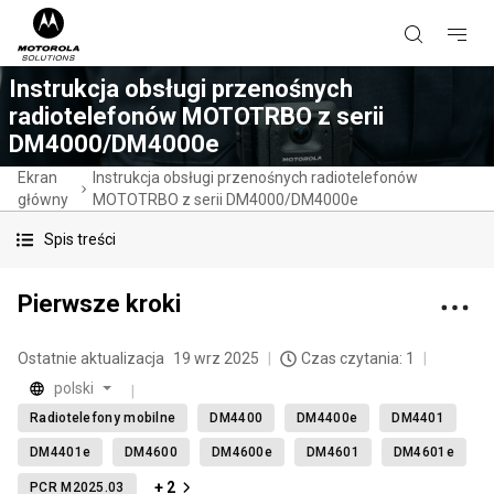
Instrukcja obsługi przenośnych
radiotelefonów MOTOTRBO z serii
DM4000/DM4000e
Ekran
Instrukcja obsługi przenośnych radiotelefonów
główny
MOTOTRBO z serii DM4000/DM4000e
Spis treści
Pierwsze kroki
Ostatnie aktualizacja
19 wrz 2025
Czas czytania: 1
polski
Radiotelefony mobilne
DM4400
DM4400e
DM4401
DM4401e
DM4600
DM4600e
DM4601
DM4601e
+ 2
PCR M2025.03