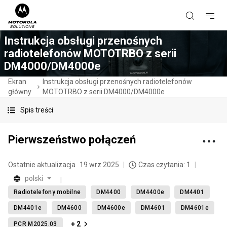
Instrukcja obsługi przenośnych
radiotelefonów MOTOTRBO z serii
DM4000/DM4000e
Ekran
Instrukcja obsługi przenośnych radiotelefonów
główny
MOTOTRBO z serii DM4000/DM4000e
Spis treści
Pierwszeństwo połączeń
Ostatnie aktualizacja
19 wrz 2025
Czas czytania: 1
polski
Radiotelefony mobilne
DM4400
DM4400e
DM4401
DM4401e
DM4600
DM4600e
DM4601
DM4601e
+ 2
PCR M2025.03