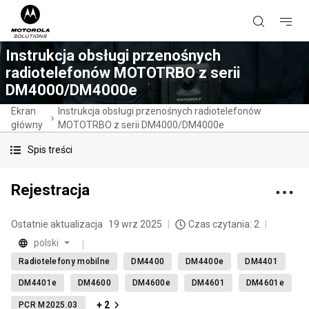
Instrukcja obsługi przenośnych
radiotelefonów MOTOTRBO z serii
DM4000/DM4000e
Ekran
Instrukcja obsługi przenośnych radiotelefonów
główny
MOTOTRBO z serii DM4000/DM4000e
Spis treści
Rejestracja
Ostatnie aktualizacja
19 wrz 2025
Czas czytania: 2
polski
Radiotelefony mobilne
DM4400
DM4400e
DM4401
DM4401e
DM4600
DM4600e
DM4601
DM4601e
+ 2
PCR M2025.03