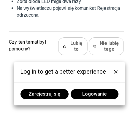
Żółta dioda LED miga dwa razy.
Na wyświetlaczu pojawi się komunikat
Rejestracja
odrzucona
.
Czy ten temat był
Lubię
Nie lubię
pomocny?
to
tego
Log in to get a better experience
Zarejestruj się
Logowanie