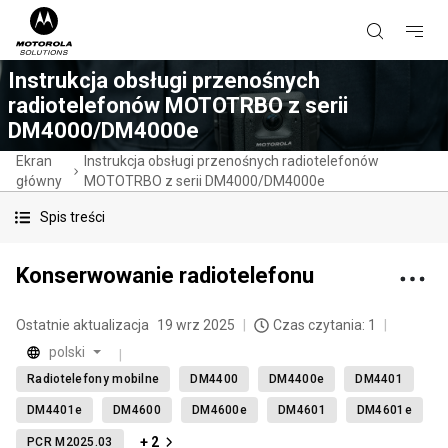
Instrukcja obsługi przenośnych
radiotelefonów MOTOTRBO z serii
DM4000/DM4000e
Ekran
Instrukcja obsługi przenośnych radiotelefonów
główny
MOTOTRBO z serii DM4000/DM4000e
Spis treści
Konserwowanie radiotelefonu
Ostatnie aktualizacja
19 wrz 2025
Czas czytania: 1
polski
Radiotelefony mobilne
DM4400
DM4400e
DM4401
DM4401e
DM4600
DM4600e
DM4601
DM4601e
+ 2
PCR M2025.03