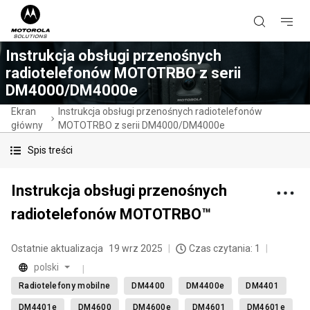
Instrukcja obsługi przenośnych
radiotelefonów MOTOTRBO z serii
DM4000/DM4000e
Ekran
Instrukcja obsługi przenośnych radiotelefonów
główny
MOTOTRBO z serii DM4000/DM4000e
Spis treści
Instrukcja obsługi przenośnych
radiotelefonów MOTOTRBO™
Ostatnie aktualizacja
19 wrz 2025
Czas czytania: 1
polski
Radiotelefony mobilne
DM4400
DM4400e
DM4401
DM4401e
DM4600
DM4600e
DM4601
DM4601e