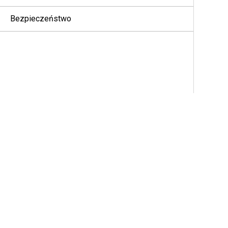
Bezpieczeństwo
Lokalizacja w budynku
Etykiety zadań
Wiadomości tekstowe
Komunikat o stanie
Analogowa aktualizacja stanu
Kod analogowy wiadomości
System transponderowy automatycznego
zakresu (ARTS)
Dynamiczny alias rozmówcy