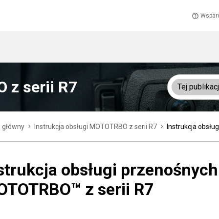
Wspar
 z serii R7
Tej publikacj
n główny
Instrukcja obsługi MOTOTRBO z serii R7
Instrukcja obsł
strukcja obsługi przenośnych
TOTRBO™ z serii R7