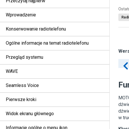
Przeczytaj najpierw
Ostat
Wprowadzenie
Radi
Konserwowanie radiotelefonu
Ogólne informacje na temat radiotelefonu
Wers
Przegląd systemu
WAVE
Fun
Seamless Voice
MOTO
Pierwsze kroki
dźwi
dźwię
Widok ekranu głównego
w tr
Informacje ogólne o menu ikon
Kluc