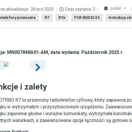
polski
nie aktualizacja
28 wrz 2025
Czas czytania: 2
otelefony przenośne
R7
R7a
PCR M2025.03
Instrukcja ob
ja:
MN007848A01-AM
, data wydania: Październik 2025 r.
kcje i zalety
TRBO R7 to przenośny radiotelefon cyfrowy, który zapewnia p
ęku w wytrzymałym i przyszłościowym urządzeniu. Zaawansowa
ku zapewnia głośne i wyraźne komunikaty, wytrzymała konstrukc
udnych warunkach, a zaawansowane opcje łączności są gotowe na
zowe funkcje