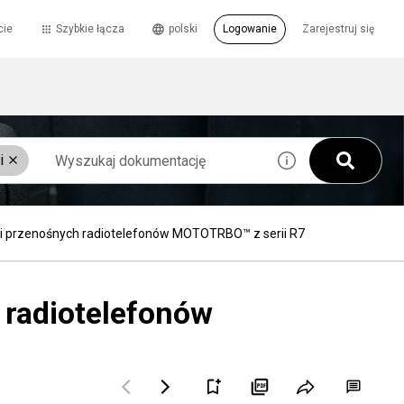
cie
Szybkie łącza
polski
Logowanie
Zarejestruj się
i
ugi przenośnych radiotelefonów MOTOTRBO™ z serii R7
 radiotelefonów