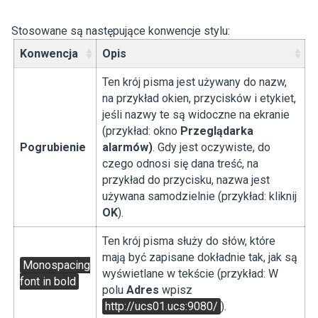
Stosowane są następujące konwencje stylu:
Konwencja
Opis
Ten krój pisma jest używany do nazw,
na przykład okien, przycisków i etykiet,
jeśli nazwy te są widoczne na ekranie
(przykład: okno
Przeglądarka
Pogrubienie
alarmów)
. Gdy jest oczywiste, do
czego odnosi się dana treść, na
przykład do przycisku, nazwa jest
używana samodzielnie (przykład: kliknij
OK
).
Ten krój pisma służy do słów, które
mają być zapisane dokładnie tak, jak są
Monospacing
wyświetlane w tekście (przykład: W
font in bold
polu
Adres
wpisz
http://ucs01.ucs:9080/
).