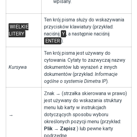
wpisany.
Ten krój pisma służy do wskazywania
WIELKIE
przycisków klawiatury (przykład:
LITERY
naciśnij
Y
, a następnie naciśnij
ENTER
).
Ten krój pisma jest używany do
cytowania. Cytaty to zazwyczaj nazwy
Kursywa
dokumentów lub wyrażeń z innych
dokumentów (przykład:
Informacje
ogólne o systemie Dimetra IP
).
Znak → (strzałka skierowana w prawo)
jest używany do wskazania struktury
menu lub karty w instrukcjach
→
dotyczących sposobu wyboru
określonych pozycji menu (przykład:
Plik
→
Zapisz
) lub pewne karty
podrzędne.