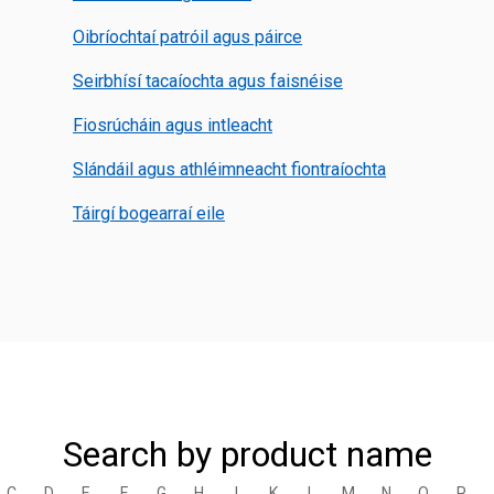
Oibríochtaí patróil agus páirce
Seirbhísí tacaíochta agus faisnéise
Fiosrúcháin agus intleacht
Slándáil agus athléimneacht fiontraíochta
Táirgí bogearraí eile
Search by product name
C
D
E
F
G
H
I
K
L
M
N
O
P