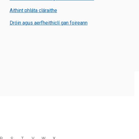
Aithint phláta cláraithe
Dróin agus aerfheithiclí gan foireann
R
S
T
V
W
X