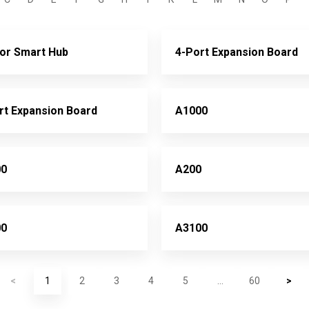
or Smart Hub
4-Port Expansion Board
rt Expansion Board
A1000
00
A200
00
A3100
<
1
2
3
4
5
...
60
>