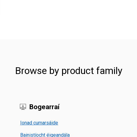
Browse by product family
Bogearraí
Ionad cumarsáide
Bainistíocht éigeandála