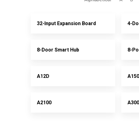
32-Input Expansion Board
4-Do
8-Door Smart Hub
8-Po
A12D
A15
A2100
A30