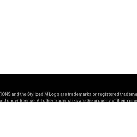
S and the Stylized M Logo are trademarks or registered trademar
ed under license. All other trademarks are the property of their res
s Reserved
Privacy Statement