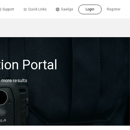
Support
Quick Links
Gaeilge
Login
Register
ion Portal
e more results