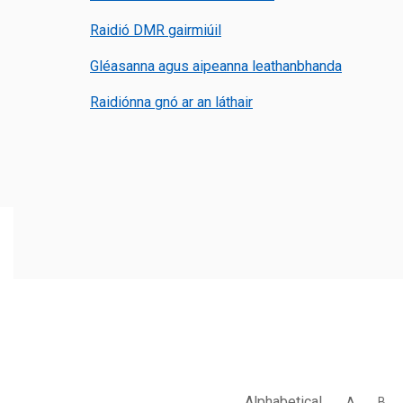
Raidió DMR gairmiúil
Gléasanna agus aipeanna leathanbhanda
Raidiónna gnó ar an láthair
Alphabetical
A
B