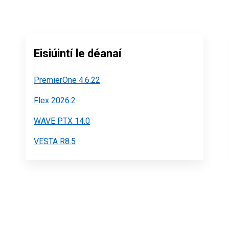
Eisiúintí le déanaí
PremierOne 4.6.22
Flex 2026.2
WAVE PTX 14.0
VESTA R8.5