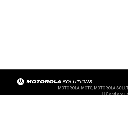
MOTOROLA, MOTO, MOTOROLA SOLUTION
LLC and are us
@ 2026 Motorola Solutions, Inc. All Right