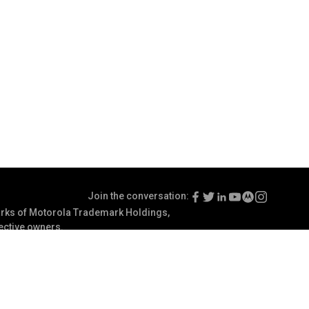
Join the conversation:
ks of Motorola Trademark Holdings,
pective owners.
Terms of Use
Communication Preferences