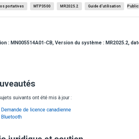
os portatives
MTP3500
MR2025.2
Guide d’utilisation
Public
ion : MN005514A01-CB, Version du système : MR2025.2, date 
uveautés
ujets suivants ont été mis à jour :
Demande de licence canadienne
Bluetooth