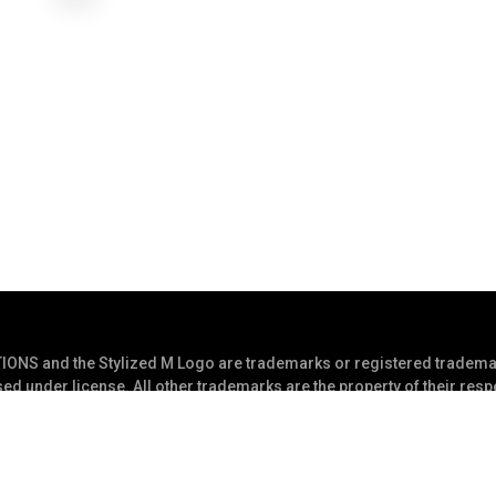
S and the Stylized M Logo are trademarks or registered trademar
ed under license. All other trademarks are the property of their res
rved
Déclaration de confidentialité
Conditio