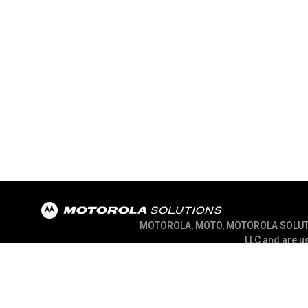
MOTOROLA, MOTO, MOTOROLA SOLUTION
LLC and are us
@ 2026 Motorola Solutions, Inc. All Rights Rese