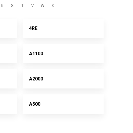
R
S
T
V
W
X
4RE
A1100
A2000
A500