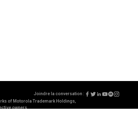
Joindre la conversation :
ks of Motorola Trademark Holdings,
pective owners.
ns d'Utilisation
Préférences de communications