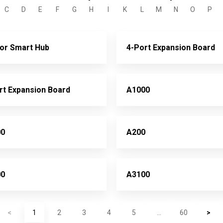
C
D
E
F
G
H
I
K
L
M
N
O
P
or Smart Hub
4-Port Expansion Board
rt Expansion Board
A1000
00
A200
00
A3100
<
1
2
3
4
5
...
60
>