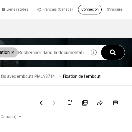
Liens rapides
Français (Canada)
Connexion
S'inscrire
ation
à 2 fils avec embouts PMLN8714_
Fixation de l’embout
 (Canada)