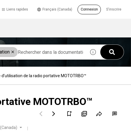
Liens rapides
Français (Canada)
Connexion
S'inscrire
ation
 d’utilisation de la radio portative MOTOTRBO™
o portative MOTOTRBO™
 (Canada)