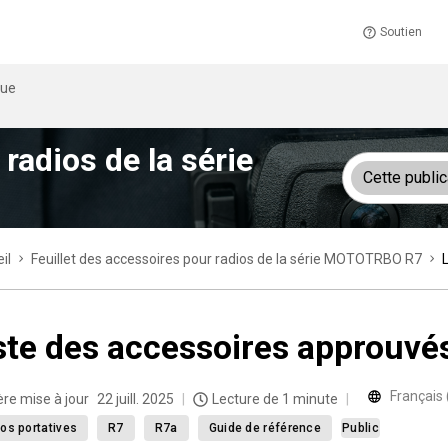
Soutien
que
radios de la série
Cette public
il
Feuillet des accessoires pour radios de la série MOTOTRBO R7
ste des accessoires approuvé
Français
ère mise à jour
22 juill. 2025
Lecture de 1 minute
os portatives
R7
R7a
Guide de référence
Public