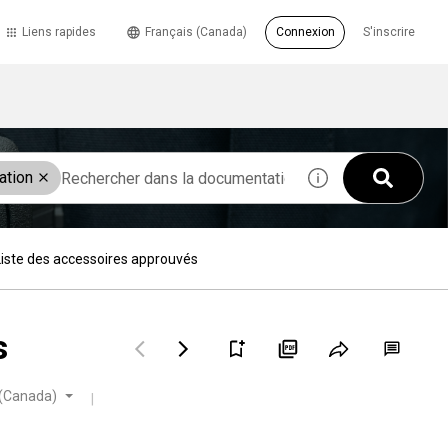
Liens rapides
Français (Canada)
Connexion
S'inscrire
ation
Liste des accessoires approuvés
s
 (Canada)