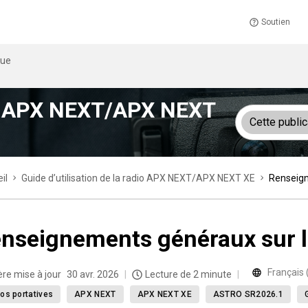
Soutien
que
dio APX NEXT/APX NEXT
Cette public
il
Guide d’utilisation de la radio APX NEXT/APX NEXT XE
Renseign
nseignements généraux sur l
Français
ère mise à jour
30 avr. 2026
Lecture de 2 minute
os portatives
APX NEXT
APX NEXT XE
ASTRO SR2026.1