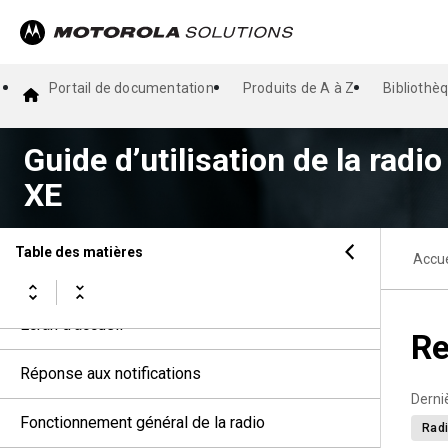
Guide d’utilisation de la radio APX
NEXT™/APX NEXT XE
Portail de documentation
Produits de A à Z
Bibliothè
Lisez-moi d’abord
Guide d’utilisation de la ra
Entretien de la radio
XE
Présentation de la radio
Table des matières
Accue
Pour commencer
Écran d’accueil
Re
Réponse aux notifications
Derni
Fonctionnement général de la radio
Radi