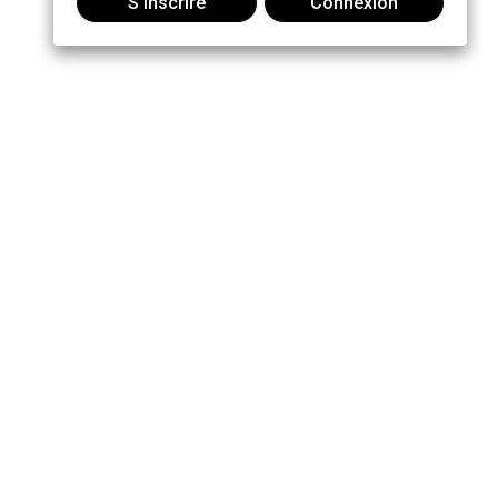
S'inscrire
Connexion
Joindre la conversation :
MOTOROLA, MOTO, MOTOROLA SOLUTIONS and